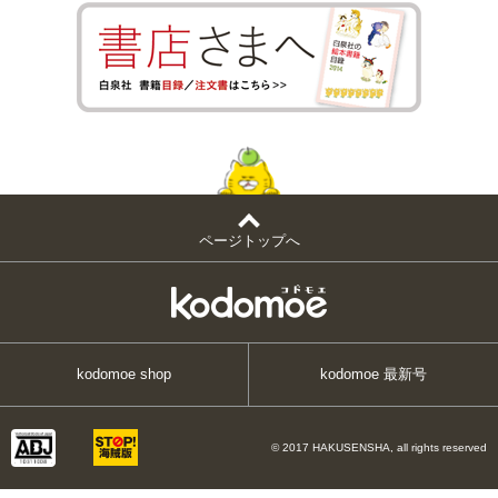
ページトップへ
kodomoe shop
kodomoe 最新号
© 2017 HAKUSENSHA, all rights reserved