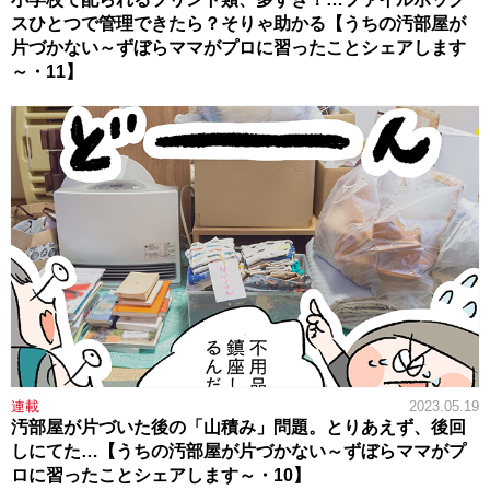
スひとつで管理できたら？そりゃ助かる【うちの汚部屋が
片づかない～ずぼらママがプロに習ったことシェアします
～・11】
連載
2023.05.19
汚部屋が片づいた後の「山積み」問題。とりあえず、後回
しにてた…【うちの汚部屋が片づかない～ずぼらママがプ
ロに習ったことシェアします～・10】