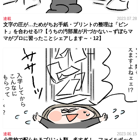
連載
2023.07.28
文字の圧が…ためがちお手紙・プリントの整理は「ピン
ト」を合わせる!?【うちの汚部屋が片づかない～ずぼらマ
マがプロに習ったことシェアします～・12】
連載
2023.06.15
小学校で配られるプリント類、多すぎ！…ファイルボック