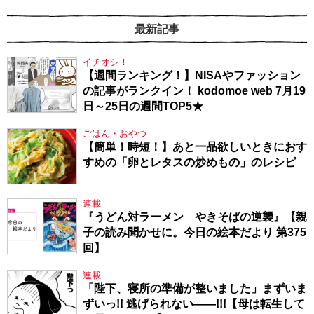
最新記事
イチオシ！
【週間ランキング！】NISAやファッション
の記事がランクイン！ kodomoe web 7月19
日～25日の週間TOP5★
ごはん・おやつ
【簡単！時短！】あと一品欲しいときにおす
すめの「卵とレタスの炒めもの」のレシピ
連載
『うどん対ラーメン やきそばの逆襲』【親
子の読み聞かせに。今日の絵本だより 第375
回】
連載
「陛下、寝所の準備が整いました」まずいま
ずいっ!! 逃げられない――!!!【母は転生して