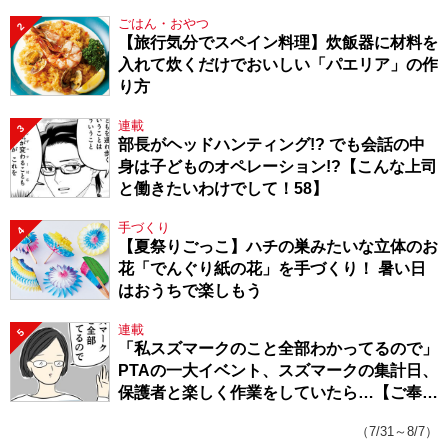
ごはん・おやつ
2
【旅行気分でスペイン料理】炊飯器に材料を
入れて炊くだけでおいしい「パエリア」の作
り方
連載
3
部長がヘッドハンティング!? でも会話の中
身は子どものオペレーション!?【こんな上司
と働きたいわけでして！58】
手づくり
4
【夏祭りごっこ】ハチの巣みたいな立体のお
花「でんぐり紙の花」を手づくり！ 暑い日
はおうちで楽しもう
連載
5
「私スズマークのこと全部わかってるので」
PTAの一大イベント、スズマークの集計日、
保護者と楽しく作業をしていたら…【ご奉仕
戦隊★PTA・19】
（7/31～8/7）