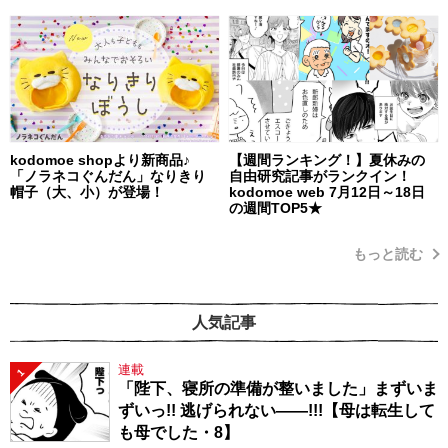
kodomoe shopより新商品♪
【週間ランキング！】夏休みの
「ノラネコぐんだん」なりきり
自由研究記事がランクイン！
帽子（大、小）が登場！
kodomoe web 7月12日～18日
の週間TOP5★
もっと読む
人気記事
連載
1
「陛下、寝所の準備が整いました」まずいま
ずいっ!! 逃げられない――!!!【母は転生して
も母でした・8】