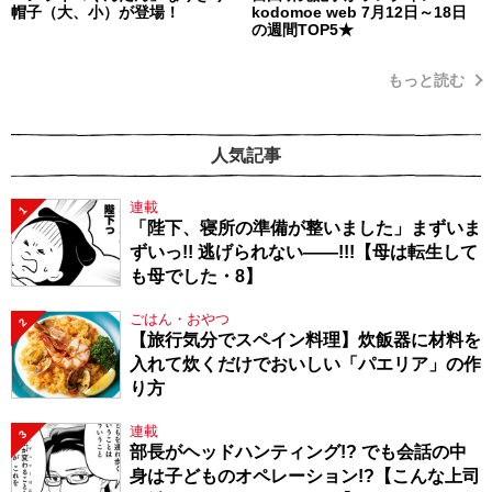
帽子（大、小）が登場！
kodomoe web 7月12日～18日
の週間TOP5★
もっと読む
人気記事
連載
1
「陛下、寝所の準備が整いました」まずいま
ずいっ!! 逃げられない――!!!【母は転生して
も母でした・8】
ごはん・おやつ
2
【旅行気分でスペイン料理】炊飯器に材料を
入れて炊くだけでおいしい「パエリア」の作
り方
連載
3
部長がヘッドハンティング!? でも会話の中
身は子どものオペレーション!?【こんな上司