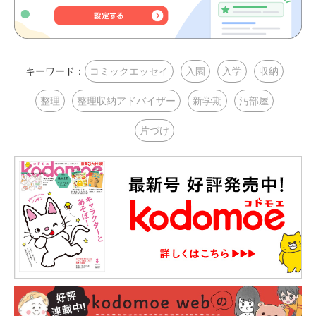
キーワード：
コミックエッセイ
入園
入学
収納
整理
整理収納アドバイザー
新学期
汚部屋
片づけ