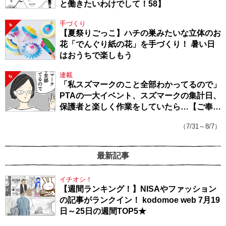
と働きたいわけでして！58】
手づくり
4
【夏祭りごっこ】ハチの巣みたいな立体のお
花「でんぐり紙の花」を手づくり！ 暑い日
はおうちで楽しもう
連載
5
「私スズマークのこと全部わかってるので」
PTAの一大イベント、スズマークの集計日、
保護者と楽しく作業をしていたら…【ご奉仕
戦隊★PTA・19】
（7/31～8/7）
最新記事
イチオシ！
【週間ランキング！】NISAやファッション
の記事がランクイン！ kodomoe web 7月19
日～25日の週間TOP5★