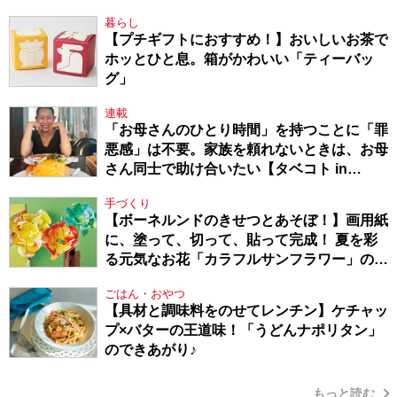
暮らし
【プチギフトにおすすめ！】おいしいお茶で
ホッとひと息。箱がかわいい「ティーバッ
グ」
連載
「お母さんのひとり時間」を持つことに「罪
悪感」は不要。家族を頼れないときは、お母
さん同士で助け合いたい【タベコト in
Berlin・130】
手づくり
【ボーネルンドのきせつとあそぼ！】画用紙
に、塗って、切って、貼って完成！ 夏を彩
る元気なお花「カラフルサンフラワー」の作
り方
ごはん・おやつ
【具材と調味料をのせてレンチン】ケチャッ
プ×バターの王道味！「うどんナポリタン」
のできあがり♪
もっと読む