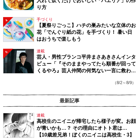
入れて炊くだけでおいしい「パエリア」の作
り方
手づくり
4
【夏祭りごっこ】ハチの巣みたいな立体のお
花「でんぐり紙の花」を手づくり！ 暑い日
はおうちで楽しもう
連載
5
芸人・男性ブランコ平井まさあきさんインタ
ビュー「『そのままやってたら順番が回って
くるやろ』芸人仲間の何気ない一言に救われ
てきたから、頑張れる」
（8/2～8/9）
最新記事
連載
高校生のニイニが帰宅したら様子が変。お顔
が青いかも…？ その理由にオトト君は…
【10歳差兄弟！ぼくのニイニは高校生・3】