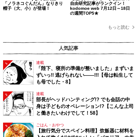
「ノラネコぐんだん」なりきり
自由研究記事がランクイン！
帽子（大、小）が登場！
kodomoe web 7月12日～18日
の週間TOP5★
もっと読む
人気記事
連載
1
「陛下、寝所の準備が整いました」まずいま
ずいっ!! 逃げられない――!!!【母は転生して
も母でした・8】
連載
2
部長がヘッドハンティング!? でも会話の中
身は子どものオペレーション!?【こんな上司
と働きたいわけでして！58】
ごはん・おやつ
3
【旅行気分でスペイン料理】炊飯器に材料を