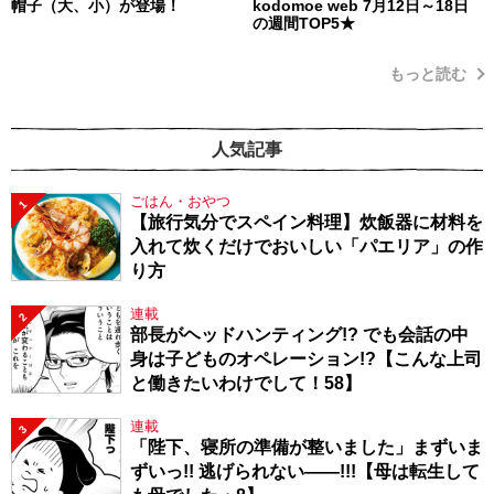
帽子（大、小）が登場！
kodomoe web 7月12日～18日
の週間TOP5★
もっと読む
人気記事
ごはん・おやつ
1
【旅行気分でスペイン料理】炊飯器に材料を
入れて炊くだけでおいしい「パエリア」の作
り方
連載
2
部長がヘッドハンティング!? でも会話の中
身は子どものオペレーション!?【こんな上司
と働きたいわけでして！58】
連載
3
「陛下、寝所の準備が整いました」まずいま
ずいっ!! 逃げられない――!!!【母は転生して