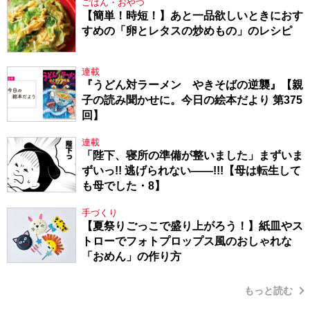
ごはん・おやつ
【簡単！時短！】あと一品欲しいときにおす
すめの「卵とレタスの炒めもの」のレシピ
連載
『うどん対ラーメン やきそばの逆襲』【親
子の読み聞かせに。今日の絵本だより 第375
回】
連載
「陛下、寝所の準備が整いました」まずいま
ずいっ!! 逃げられない――!!!【母は転生して
も母でした・8】
手づくり
【夏祭りごっこで盛り上がろう！】紙皿やス
トローでフォトプロップス風のおしゃれな
「おめん」の作り方
もっと読む