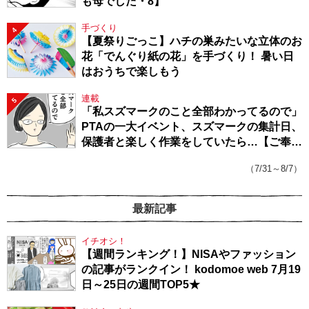
も母でした・8】
手づくり
4
【夏祭りごっこ】ハチの巣みたいな立体のお
花「でんぐり紙の花」を手づくり！ 暑い日
はおうちで楽しもう
連載
5
「私スズマークのこと全部わかってるので」
PTAの一大イベント、スズマークの集計日、
保護者と楽しく作業をしていたら…【ご奉仕
戦隊★PTA・19】
（7/31～8/7）
最新記事
イチオシ！
【週間ランキング！】NISAやファッション
の記事がランクイン！ kodomoe web 7月19
日～25日の週間TOP5★