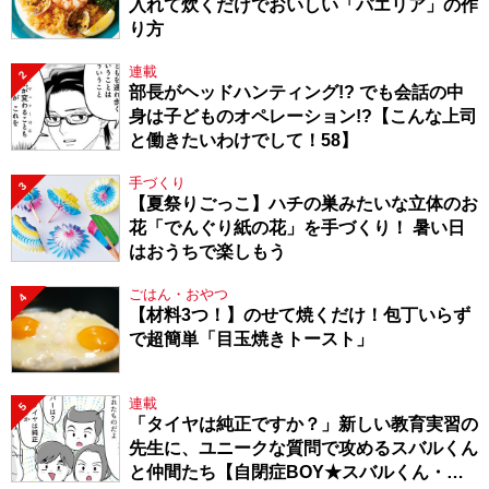
入れて炊くだけでおいしい「パエリア」の作
り方
連載
2
部長がヘッドハンティング!? でも会話の中
身は子どものオペレーション!?【こんな上司
と働きたいわけでして！58】
手づくり
3
【夏祭りごっこ】ハチの巣みたいな立体のお
花「でんぐり紙の花」を手づくり！ 暑い日
はおうちで楽しもう
ごはん・おやつ
4
【材料3つ！】のせて焼くだけ！包丁いらず
で超簡単「目玉焼きトースト」
連載
5
「タイヤは純正ですか？」新しい教育実習の
先生に、ユニークな質問で攻めるスバルくん
と仲間たち【自閉症BOY★スバルくん・