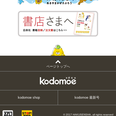
ページトップへ
kodomoe shop
kodomoe 最新号
© 2017 HAKUSENSHA, all rights reserved