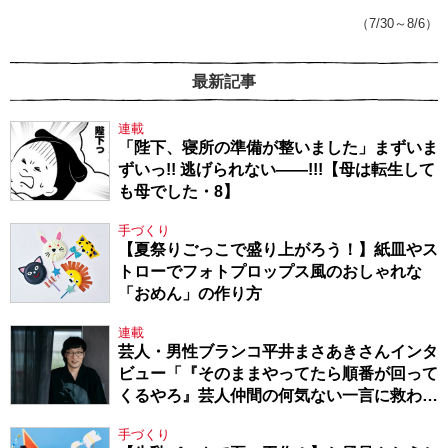
143】
（7/30～8/6）
最新記事
連載
「陛下、寝所の準備が整いました」まずいま
ずいっ!! 逃げられない――!!!【母は転生して
も母でした・8】
手づくり
【夏祭りごっこで盛り上がろう！】紙皿やス
トローでフォトプロップス風のおしゃれな
「おめん」の作り方
連載
芸人・男性ブランコ平井まさあきさんインタ
ビュー「『そのままやってたら順番が回って
くるやろ』芸人仲間の何気ない一言に救われ
てきたから、頑張れる」
手づくり