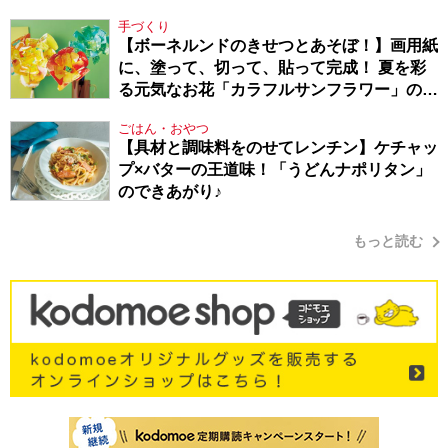
Berlin・130】
手づくり
【ボーネルンドのきせつとあそぼ！】画用紙
に、塗って、切って、貼って完成！ 夏を彩
る元気なお花「カラフルサンフラワー」の作
り方
ごはん・おやつ
【具材と調味料をのせてレンチン】ケチャッ
プ×バターの王道味！「うどんナポリタン」
のできあがり♪
もっと読む