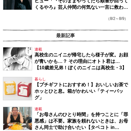
ビュー「『そのままやってたら順番が回って
くるやろ』芸人仲間の何気ない一言に救われ
てきたから、頑張れる」
（8/2～8/9）
最新記事
連載
高校生のニイニが帰宅したら様子が変。お顔
が青いかも…？ その理由にオトト君は…
【10歳差兄弟！ぼくのニイニは高校生・3】
暮らし
【プチギフトにおすすめ！】おいしいお茶で
ホッとひと息。箱がかわいい「ティーバッ
グ」
連載
「お母さんのひとり時間」を持つことに「罪
悪感」は不要。家族を頼れないときは、お母
さん同士で助け合いたい【タベコト in