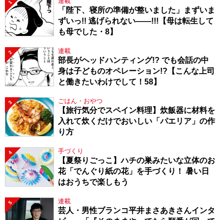
連載
1
「陛下、寝所の準備が整いました」まずいま
ずいっ!! 逃げられない――!!!【母は転生して
も母でした・8】
連載
2
部長がヘッドハンティング!? でも会話の中
身は子どものオペレーション!?【こんな上司
と働きたいわけでして！58】
ごはん・おやつ
3
【旅行気分でスペイン料理】炊飯器に材料を
入れて炊くだけでおいしい「パエリア」の作
り方
手づくり
4
【夏祭りごっこ】ハチの巣みたいな立体のお
花「でんぐり紙の花」を手づくり！ 暑い日
はおうちで楽しもう
連載
5
芸人・男性ブランコ平井まさあきさんインタ