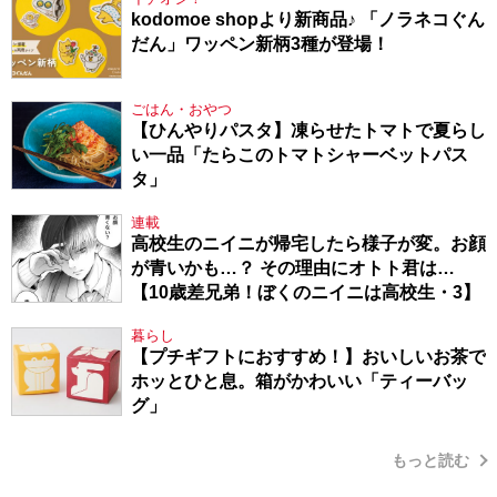
kodomoe shopより新商品♪ 「ノラネコぐん
だん」ワッペン新柄3種が登場！
ごはん・おやつ
【ひんやりパスタ】凍らせたトマトで夏らし
い一品「たらこのトマトシャーベットパス
タ」
連載
高校生のニイニが帰宅したら様子が変。お顔
が青いかも…？ その理由にオトト君は…
【10歳差兄弟！ぼくのニイニは高校生・3】
暮らし
【プチギフトにおすすめ！】おいしいお茶で
ホッとひと息。箱がかわいい「ティーバッ
グ」
もっと読む