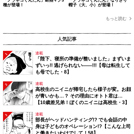
種が登場！
帽子（大、小）が登場！
もっと読む
人気記事
連載
1
「陛下、寝所の準備が整いました」まずいま
ずいっ!! 逃げられない――!!!【母は転生して
も母でした・8】
連載
2
高校生のニイニが帰宅したら様子が変。お顔
が青いかも…？ その理由にオトト君は…
【10歳差兄弟！ぼくのニイニは高校生・3】
連載
3
部長がヘッドハンティング!? でも会話の中
身は子どものオペレーション!?【こんな上司
と働きたいわけでして！58】