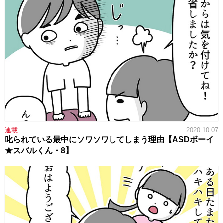
連載
2020.10.07
叱られている最中にソワソワしてしまう理由【ASDボーイ
★スバルくん・8】