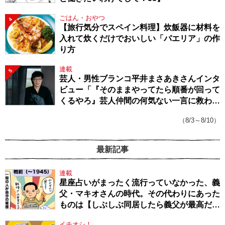
ごはん・おやつ
4
【旅行気分でスペイン料理】炊飯器に材料を
入れて炊くだけでおいしい「パエリア」の作
り方
連載
5
芸人・男性ブランコ平井まさあきさんインタ
ビュー「『そのままやってたら順番が回って
くるやろ』芸人仲間の何気ない一言に救われ
てきたから、頑張れる」
（8/3～8/10）
最新記事
連載
星座占いがまったく流行っていなかった、義
父・マキオさんの時代。その代わりにあった
ものは【しぶしぶ同居したら義父が最高だっ
た件・104】
イチオシ！