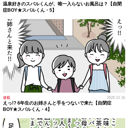
温泉好きのスバルくんが、唯一入らないお風呂は？【自閉
症BOY★スバルくん・5】
連載
2020.12.16
えっ!? 6年生のお姉さんと手をつないで来た【自閉症
BOY★スバルくん・4】