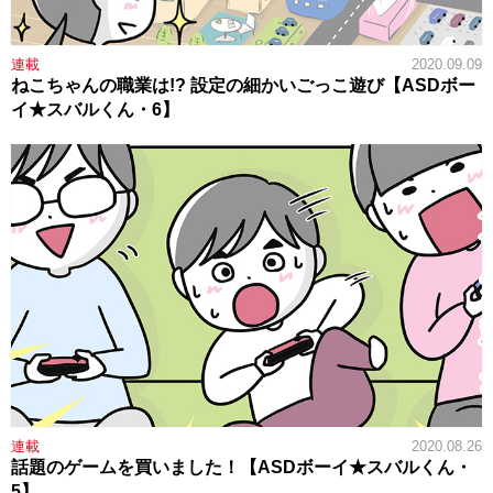
連載
2020.09.09
ねこちゃんの職業は!? 設定の細かいごっこ遊び【ASDボー
イ★スバルくん・6】
連載
2020.08.26
話題のゲームを買いました！【ASDボーイ★スバルくん・
5】