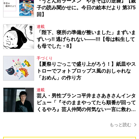
『うどん対ラーメン やきそばの逆襲』【親
子の読み聞かせに。今日の絵本だより 第375
回】
連載
「陛下、寝所の準備が整いました」まずいま
ずいっ!! 逃げられない――!!!【母は転生して
も母でした・8】
手づくり
【夏祭りごっこで盛り上がろう！】紙皿やス
トローでフォトプロップス風のおしゃれな
「おめん」の作り方
連載
芸人・男性ブランコ平井まさあきさんインタ
ビュー「『そのままやってたら順番が回って
くるやろ』芸人仲間の何気ない一言に救われ
てきたから、頑張れる」
もっと読む