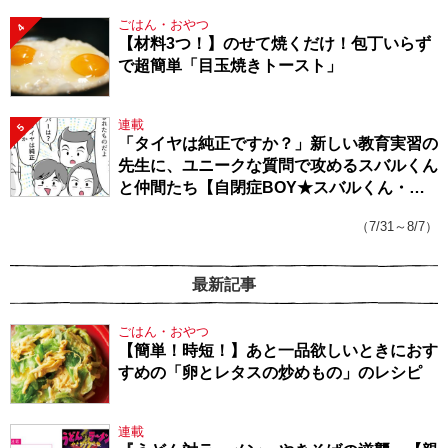
ごはん・おやつ
4
【材料3つ！】のせて焼くだけ！包丁いらず
で超簡単「目玉焼きトースト」
連載
5
「タイヤは純正ですか？」新しい教育実習の
先生に、ユニークな質問で攻めるスバルくん
と仲間たち【自閉症BOY★スバルくん・
143】
（7/31～8/7）
最新記事
ごはん・おやつ
【簡単！時短！】あと一品欲しいときにおす
すめの「卵とレタスの炒めもの」のレシピ
連載