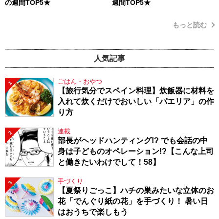
の週間TOP5★
週間TOP5★
もっと読む
人気記事
ごはん・おやつ
1
【旅行気分でスペイン料理】炊飯器に材料を
入れて炊くだけでおいしい「パエリア」の作
り方
連載
2
部長がヘッドハンティング!? でも会話の中
身は子どものオペレーション!?【こんな上司
と働きたいわけでして！58】
手づくり
3
【夏祭りごっこ】ハチの巣みたいな立体のお
花「でんぐり紙の花」を手づくり！ 暑い日
はおうちで楽しもう