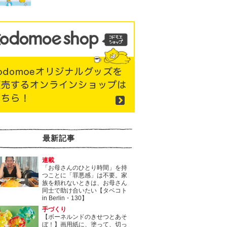
最新記事
連載
「お母さんのひとり時間」を持
つことに「罪悪感」は不要。家
族を頼れないときは、お母さん
同士で助け合いたい【タベコト
in Berlin・130】
手づくり
【ボーネルンドのきせつとあそ
ぼ！】画用紙に、塗って、切っ