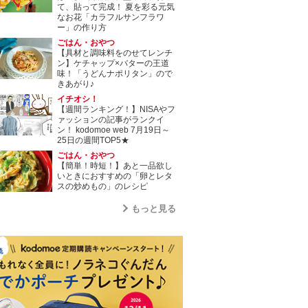
て、貼って完成！ 夏を彩る元気
なお花「カラフルサンフラワ
ー」の作り方
ごはん・おやつ
【具材と調味料をのせてレンチ
ン】ケチャップ×バターの王道
味！「うどんナポリタン」ので
きあがり♪
イチオシ！
【週間ランキング！】NISAやフ
ァッションの記事がランクイ
ン！ kodomoe web 7月19日～
25日の週間TOP5★
ごはん・おやつ
【簡単！時短！】あと一品欲し
いときにおすすめの「卵とレタ
スの炒めもの」のレシピ
もっと見る