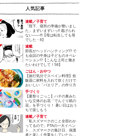
人気記事
連載／子育て
「陛下、寝所の準備が整いまし
た」まずいまずいっ!! 逃げられ
ない――!!!【母は転生しても母
でした・8】
連載
部長がヘッドハンティング!? で
も会話の中身は子どものオペレ
ーション!?【こんな上司と働き
たいわけでして！58】
ごはん・おやつ
【旅行気分でスペイン料理】炊
飯器に材料を入れて炊くだけで
おいしい「パエリア」の作り方
手づくり
【夏祭りごっこ】ハチの巣みた
いな立体のお花「でんぐり紙の
花」を手づくり！ 暑い日はおう
ちで楽しもう
連載／子育て
「私スズマークのこと全部わか
ってるので」PTAの一大イベン
ト、スズマークの集計日、保護
者と楽しく作業をしていたら…