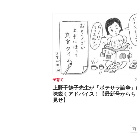
子育て
2
上野千鶴子先生が「ポテサラ論争」
味鋭くアドバイス！【最新号からち
見せ】
前