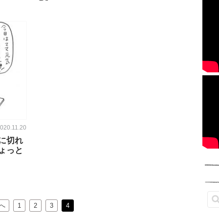
020.11.20
に切れ
ょっと
へ
1
2
3
4