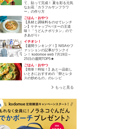
て、貼って完成！ 夏を彩る元気
なお花「カラフルサンフラワ
ー」の作り方
ごはん・おやつ
【具材と調味料をのせてレンチ
ン】ケチャップ×バターの王道
味！「うどんナポリタン」ので
きあがり♪
イチオシ！
【週間ランキング！】NISAやフ
ァッションの記事がランクイ
ン！ kodomoe web 7月19日～
25日の週間TOP5★
ごはん・おやつ
【簡単！時短！】あと一品欲し
いときにおすすめの「卵とレタ
スの炒めもの」のレシピ
もっと見る