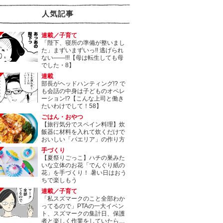
人気記事
連載／子育て
「陛下、寝所の準備が整いまし
た」まずいまずいっ!! 逃げられ
ない――!!!【母は転生しても母
でした・8】
連載
部長がヘッドハンティング!? で
も会話の中身は子どものオペレ
ーション!?【こんな上司と働き
たいわけでして！58】
ごはん・おやつ
【旅行気分でスペイン料理】炊
飯器に材料を入れて炊くだけで
おいしい「パエリア」の作り方
手づくり
【夏祭りごっこ】ハチの巣みた
いな立体のお花「でんぐり紙の
花」を手づくり！ 暑い日はおう
ちで楽しもう
連載／子育て
「私スズマークのこと全部わか
ってるので」PTAの一大イベン
ト、スズマークの集計日、保護
者と楽しく作業をしていたら…