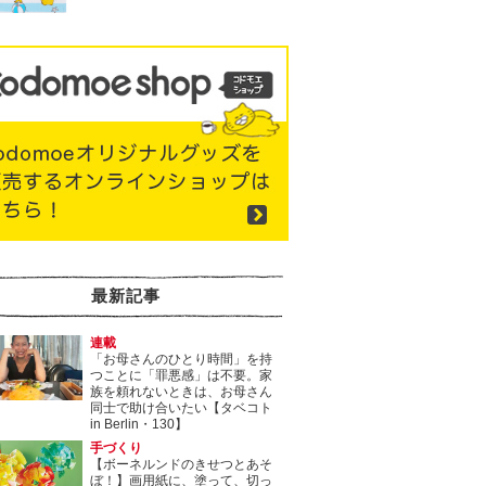
最新記事
連載
「お母さんのひとり時間」を持
つことに「罪悪感」は不要。家
族を頼れないときは、お母さん
同士で助け合いたい【タベコト
in Berlin・130】
手づくり
【ボーネルンドのきせつとあそ
ぼ！】画用紙に、塗って、切っ