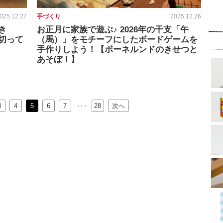
025.12.27
手づくり
2025.12.26
き
お正月に家族で遊ぶ♪ 2026年の干支「午
切って
（馬）」をモチーフにしたボードゲームを
手作りしよう！【ボーネルンドのきせつと
あそぼ！】
3
4
5
6
…
7
28
次へ