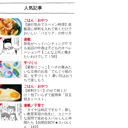
人気記事
ごはん・おやつ
【旅行気分でスペイン料理】炊
飯器に材料を入れて炊くだけで
おいしい「パエリア」の作り方
連載
部長がヘッドハンティング!? で
も会話の中身は子どものオペレ
ーション!?【こんな上司と働き
たいわけでして！58】
手づくり
【夏祭りごっこ】ハチの巣みた
いな立体のお花「でんぐり紙の
花」を手づくり！ 暑い日はおう
ちで楽しもう
ごはん・おやつ
【材料3つ！】のせて焼くだ
け！包丁いらずで超簡単「目玉
焼きトースト」
連載／子育て
「タイヤは純正ですか？」新し
い教育実習の先生に、ユニーク
な質問で攻めるスバルくんと仲
間たち【自閉症BOY★スバルく
ん・143】