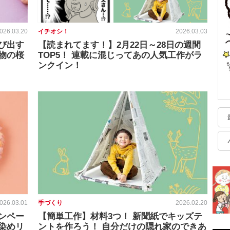
026.03.20
イチオシ！
2026.03.03
び出す
【読まれてます！】2月22日～28日の週間
物の桜
TOP5！ 連載に混じってあの人気工作がラ
ンクイン！
026.03.01
手づくり
2026.02.20
ンペー
【簡単工作】材料3つ！ 新聞紙でキッズテ
染めリ
ントを作ろう！ 自分だけの隠れ家のできあ