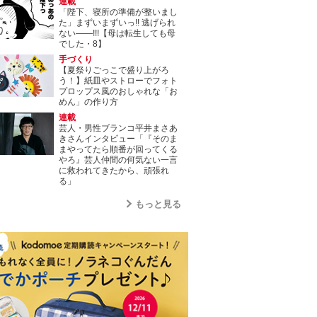
連載
「陛下、寝所の準備が整いまし
た」まずいまずいっ!! 逃げられ
ない――!!!【母は転生しても母
でした・8】
手づくり
【夏祭りごっこで盛り上がろ
う！】紙皿やストローでフォト
プロップス風のおしゃれな「お
めん」の作り方
連載
芸人・男性ブランコ平井まさあ
きさんインタビュー「『そのま
まやってたら順番が回ってくる
やろ』芸人仲間の何気ない一言
に救われてきたから、頑張れ
る」
もっと見る