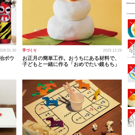
1
2
026.01.30
手づくり
2025.12.29
治ボウ
お正月の簡単工作。おうちにある材料で、
子どもと一緒に作る「おめでたい鏡もち」
3
4
5