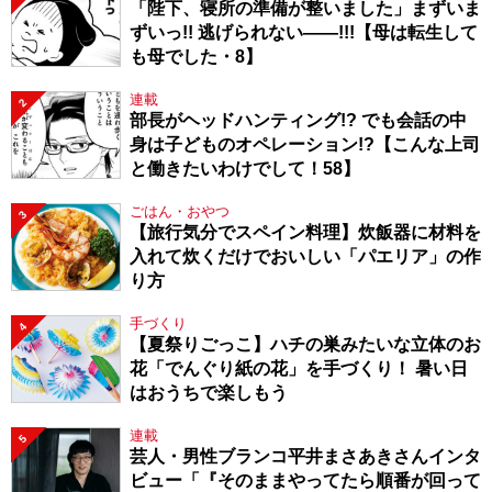
「陛下、寝所の準備が整いました」まずいま
ずいっ!! 逃げられない――!!!【母は転生して
も母でした・8】
連載
2
部長がヘッドハンティング!? でも会話の中
身は子どものオペレーション!?【こんな上司
と働きたいわけでして！58】
ごはん・おやつ
3
【旅行気分でスペイン料理】炊飯器に材料を
入れて炊くだけでおいしい「パエリア」の作
り方
手づくり
4
【夏祭りごっこ】ハチの巣みたいな立体のお
花「でんぐり紙の花」を手づくり！ 暑い日
はおうちで楽しもう
連載
5
芸人・男性ブランコ平井まさあきさんインタ
ビュー「『そのままやってたら順番が回って