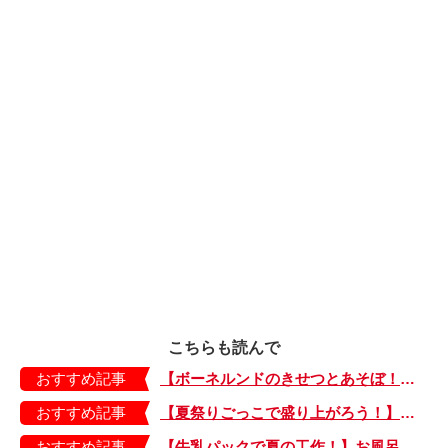
こちらも読んで
おすすめ記事
【ボーネルンドのきせつとあそぼ！】画用紙に、塗って、切って、貼って完成！ 夏を彩る元気なお花「カラフルサンフラワー」の作り方
おすすめ記事
【夏祭りごっこで盛り上がろう！】紙皿やストローでフォトプロップス風のおしゃれな「おめん」の作り方
おすすめ記事
【牛乳パックで夏の工作！】お風呂やおうちプールで水に浮かべてあそぼ！「牛乳パックのぷかぷかボート」