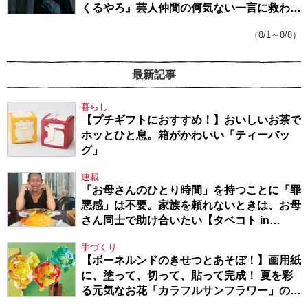
くるやろ』芸人仲間の何気ない一言に救われ
てきたから、頑張れる」
（8/1～8/8）
最新記事
暮らし
【プチギフトにおすすめ！】おいしいお茶で
ホッとひと息。箱がかわいい「ティーバッ
グ」
連載
「お母さんのひとり時間」を持つことに「罪
悪感」は不要。家族を頼れないときは、お母
さん同士で助け合いたい【タベコト in
Berlin・130】
手づくり
【ボーネルンドのきせつとあそぼ！】画用紙
に、塗って、切って、貼って完成！ 夏を彩
る元気なお花「カラフルサンフラワー」の作
り方