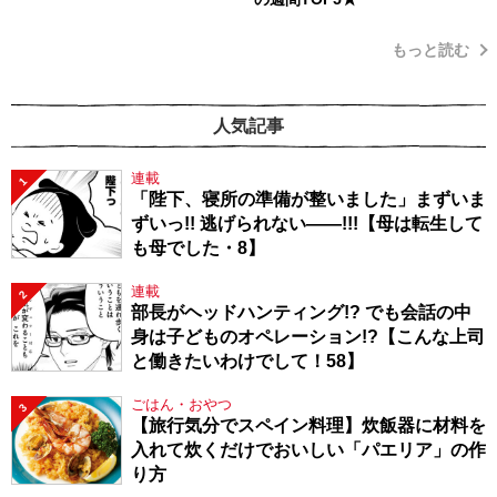
もっと読む
人気記事
連載
1
「陛下、寝所の準備が整いました」まずいま
ずいっ!! 逃げられない――!!!【母は転生して
も母でした・8】
連載
2
部長がヘッドハンティング!? でも会話の中
身は子どものオペレーション!?【こんな上司
と働きたいわけでして！58】
ごはん・おやつ
3
【旅行気分でスペイン料理】炊飯器に材料を
入れて炊くだけでおいしい「パエリア」の作
り方