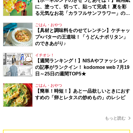
【ボーネルンドのきせつとあそぼ！】画用紙
に、塗って、切って、貼って完成！ 夏を彩
る元気なお花「カラフルサンフラワー」の作
り方
ごはん・おやつ
【具材と調味料をのせてレンチン】ケチャッ
プ×バターの王道味！「うどんナポリタン」
のできあがり♪
イチオシ！
【週間ランキング！】NISAやファッション
の記事がランクイン！ kodomoe web 7月19
日～25日の週間TOP5★
ごはん・おやつ
【簡単！時短！】あと一品欲しいときにおす
すめの「卵とレタスの炒めもの」のレシピ
もっと読む