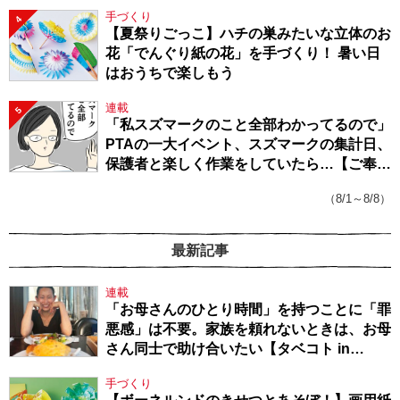
手づくり
4
【夏祭りごっこ】ハチの巣みたいな立体のお
花「でんぐり紙の花」を手づくり！ 暑い日
はおうちで楽しもう
連載
5
「私スズマークのこと全部わかってるので」
PTAの一大イベント、スズマークの集計日、
保護者と楽しく作業をしていたら…【ご奉仕
戦隊★PTA・19】
（8/1～8/8）
最新記事
連載
「お母さんのひとり時間」を持つことに「罪
悪感」は不要。家族を頼れないときは、お母
さん同士で助け合いたい【タベコト in
Berlin・130】
手づくり