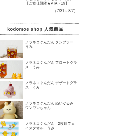
【ご奉仕戦隊★PTA・19】
（7/31～8/7）
kodomoe shop 人気商品
ノラネコぐんだん タンブラー
うみ
ノラネコぐんだん フロートグラ
ス うみ
ノラネコぐんだん デザートグラ
ス うみ
ノラネコぐんだん ぬいぐるみ
ワンワンちゃん
ノラネコぐんだん 2枚組フェ
イスタオル うみ