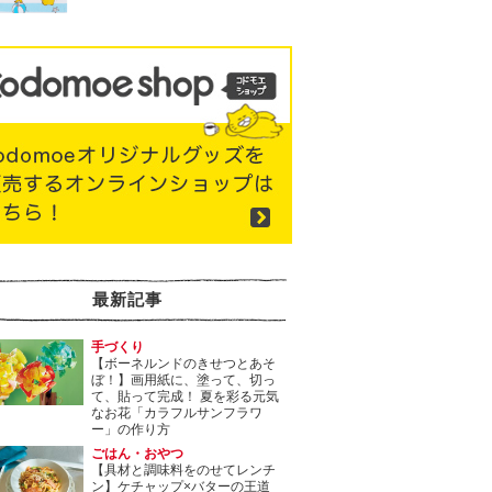
最新記事
手づくり
【ボーネルンドのきせつとあそ
ぼ！】画用紙に、塗って、切っ
て、貼って完成！ 夏を彩る元気
なお花「カラフルサンフラワ
ー」の作り方
ごはん・おやつ
【具材と調味料をのせてレンチ
ン】ケチャップ×バターの王道