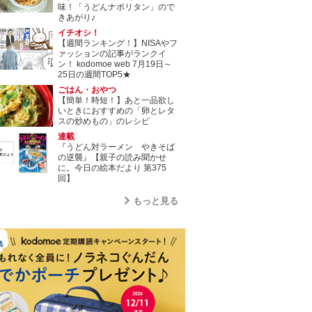
味！「うどんナポリタン」ので
きあがり♪
イチオシ！
【週間ランキング！】NISAやフ
ァッションの記事がランクイ
ン！ kodomoe web 7月19日～
25日の週間TOP5★
ごはん・おやつ
【簡単！時短！】あと一品欲し
いときにおすすめの「卵とレタ
スの炒めもの」のレシピ
連載
『うどん対ラーメン やきそば
の逆襲』【親子の読み聞かせ
に。今日の絵本だより 第375
回】
もっと見る