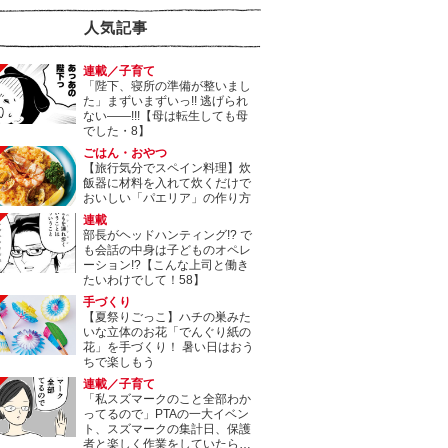
人気記事
連載／子育て
「陛下、寝所の準備が整いまし
た」まずいまずいっ!! 逃げられ
ない――!!!【母は転生しても母
でした・8】
ごはん・おやつ
【旅行気分でスペイン料理】炊
飯器に材料を入れて炊くだけで
おいしい「パエリア」の作り方
連載
部長がヘッドハンティング!? で
も会話の中身は子どものオペレ
ーション!?【こんな上司と働き
たいわけでして！58】
手づくり
【夏祭りごっこ】ハチの巣みた
いな立体のお花「でんぐり紙の
花」を手づくり！ 暑い日はおう
ちで楽しもう
連載／子育て
「私スズマークのこと全部わか
ってるので」PTAの一大イベン
ト、スズマークの集計日、保護
者と楽しく作業をしていたら…