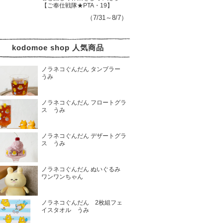
【ご奉仕戦隊★PTA・19】
（7/31～8/7）
kodomoe shop 人気商品
ノラネコぐんだん タンブラー
うみ
ノラネコぐんだん フロートグラ
ス うみ
ノラネコぐんだん デザートグラ
ス うみ
ノラネコぐんだん ぬいぐるみ
ワンワンちゃん
ノラネコぐんだん 2枚組フェ
イスタオル うみ