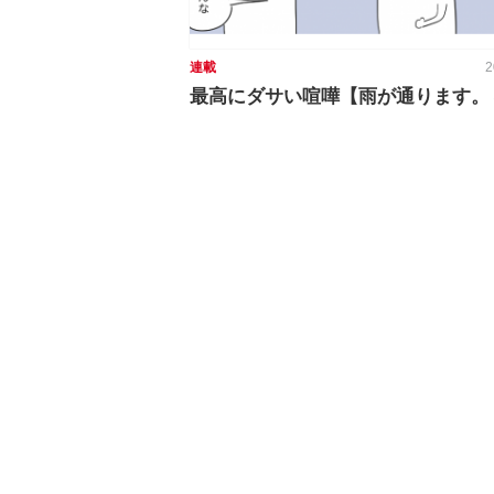
連載
2
最高にダサい喧嘩【雨が通ります。