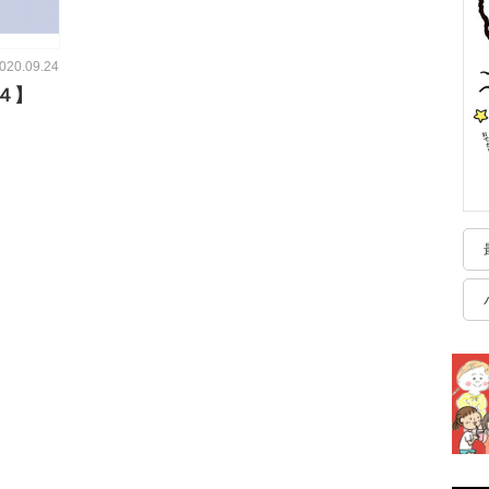
020.09.24
４】