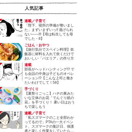
人気記事
連載／子育て
「陛下、寝所の準備が整いまし
た」まずいまずいっ!! 逃げられ
ない――!!!【母は転生しても母
でした・8】
ごはん・おやつ
【旅行気分でスペイン料理】炊
飯器に材料を入れて炊くだけで
おいしい「パエリア」の作り方
連載
部長がヘッドハンティング!? で
も会話の中身は子どものオペレ
ーション!?【こんな上司と働き
たいわけでして！58】
手づくり
【夏祭りごっこ】ハチの巣みた
いな立体のお花「でんぐり紙の
花」を手づくり！ 暑い日はおう
ちで楽しもう
連載／子育て
「私スズマークのこと全部わか
ってるので」PTAの一大イベン
ト、スズマークの集計日、保護
者と楽しく作業をしていたら…