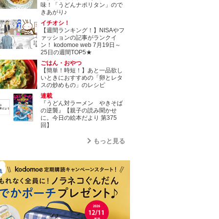
味！「うどんナポリタン」ので
きあがり♪
イチオシ！
【週間ランキング！】NISAやフ
ァッションの記事がランクイ
ン！ kodomoe web 7月19日～
25日の週間TOP5★
ごはん・おやつ
【簡単！時短！】あと一品欲し
いときにおすすめの「卵とレタ
スの炒めもの」のレシピ
連載
『うどん対ラーメン やきそば
の逆襲』【親子の読み聞かせ
に。今日の絵本だより 第375
回】
もっと見る