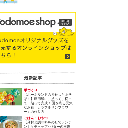
最新記事
手づくり
【ボーネルンドのきせつとあそ
ぼ！】画用紙に、塗って、切っ
て、貼って完成！ 夏を彩る元気
なお花「カラフルサンフラワ
ー」の作り方
ごはん・おやつ
【具材と調味料をのせてレンチ
ン】ケチャップ×バターの王道