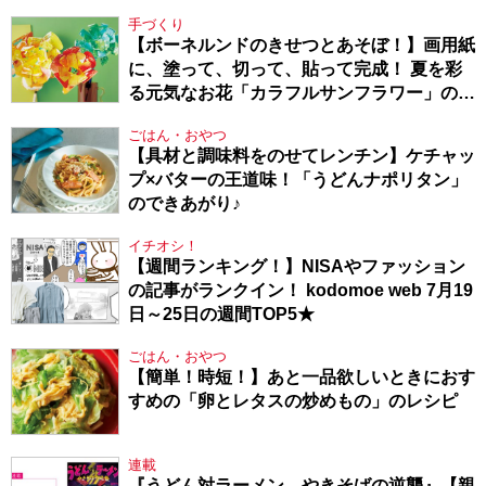
手づくり
【ボーネルンドのきせつとあそぼ！】画用紙
に、塗って、切って、貼って完成！ 夏を彩
る元気なお花「カラフルサンフラワー」の作
り方
ごはん・おやつ
【具材と調味料をのせてレンチン】ケチャッ
プ×バターの王道味！「うどんナポリタン」
のできあがり♪
イチオシ！
【週間ランキング！】NISAやファッション
の記事がランクイン！ kodomoe web 7月19
日～25日の週間TOP5★
ごはん・おやつ
【簡単！時短！】あと一品欲しいときにおす
すめの「卵とレタスの炒めもの」のレシピ
連載
『うどん対ラーメン やきそばの逆襲』【親