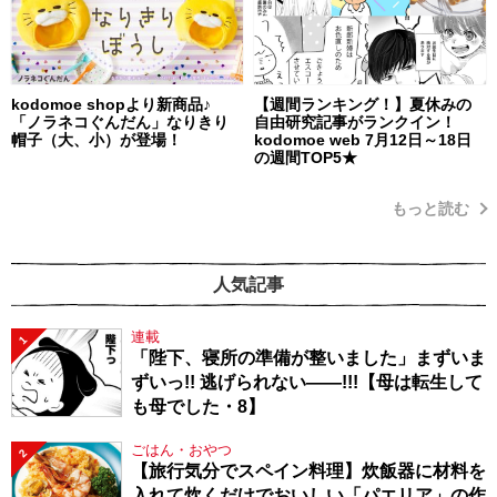
kodomoe shopより新商品♪
【週間ランキング！】夏休みの
「ノラネコぐんだん」なりきり
自由研究記事がランクイン！
帽子（大、小）が登場！
kodomoe web 7月12日～18日
の週間TOP5★
もっと読む
人気記事
連載
1
「陛下、寝所の準備が整いました」まずいま
ずいっ!! 逃げられない――!!!【母は転生して
も母でした・8】
ごはん・おやつ
2
【旅行気分でスペイン料理】炊飯器に材料を
入れて炊くだけでおいしい「パエリア」の作