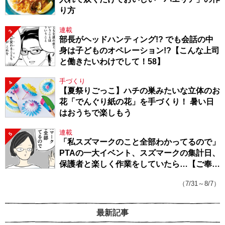
り方
連載
3
部長がヘッドハンティング!? でも会話の中
身は子どものオペレーション!?【こんな上司
と働きたいわけでして！58】
手づくり
4
【夏祭りごっこ】ハチの巣みたいな立体のお
花「でんぐり紙の花」を手づくり！ 暑い日
はおうちで楽しもう
連載
5
「私スズマークのこと全部わかってるので」
PTAの一大イベント、スズマークの集計日、
保護者と楽しく作業をしていたら…【ご奉仕
戦隊★PTA・19】
（7/31～8/7）
最新記事