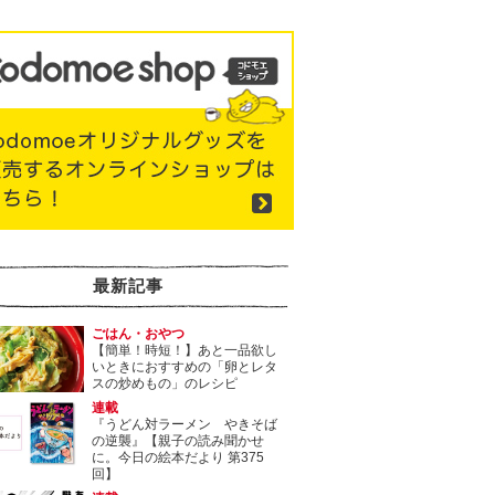
最新記事
ごはん・おやつ
【簡単！時短！】あと一品欲し
いときにおすすめの「卵とレタ
スの炒めもの」のレシピ
連載
『うどん対ラーメン やきそば
の逆襲』【親子の読み聞かせ
に。今日の絵本だより 第375
回】