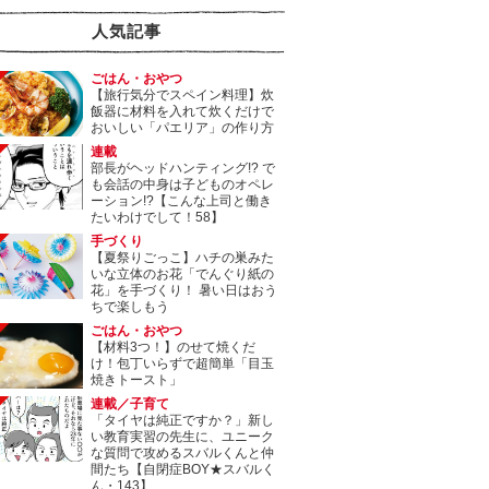
人気記事
ごはん・おやつ
【旅行気分でスペイン料理】炊
飯器に材料を入れて炊くだけで
おいしい「パエリア」の作り方
連載
部長がヘッドハンティング!? で
も会話の中身は子どものオペレ
ーション!?【こんな上司と働き
たいわけでして！58】
手づくり
【夏祭りごっこ】ハチの巣みた
いな立体のお花「でんぐり紙の
花」を手づくり！ 暑い日はおう
ちで楽しもう
ごはん・おやつ
【材料3つ！】のせて焼くだ
け！包丁いらずで超簡単「目玉
焼きトースト」
連載／子育て
「タイヤは純正ですか？」新し
い教育実習の先生に、ユニーク
な質問で攻めるスバルくんと仲
間たち【自閉症BOY★スバルく
ん・143】