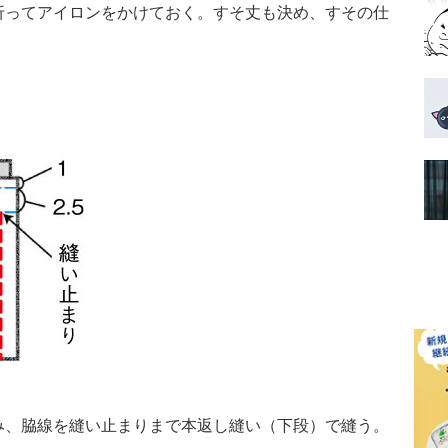
折ってアイロンをかけておく。すそ丈も決め、すその仕
み、脇線を縫い止まりまで本返し縫い（下段）で縫う。