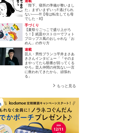
連載
「陛下、寝所の準備が整いまし
た」まずいまずいっ!! 逃げられ
ない――!!!【母は転生しても母
でした・8】
手づくり
【夏祭りごっこで盛り上がろ
う！】紙皿やストローでフォト
プロップス風のおしゃれな「お
めん」の作り方
連載
芸人・男性ブランコ平井まさあ
きさんインタビュー「『そのま
まやってたら順番が回ってくる
やろ』芸人仲間の何気ない一言
に救われてきたから、頑張れ
る」
もっと見る