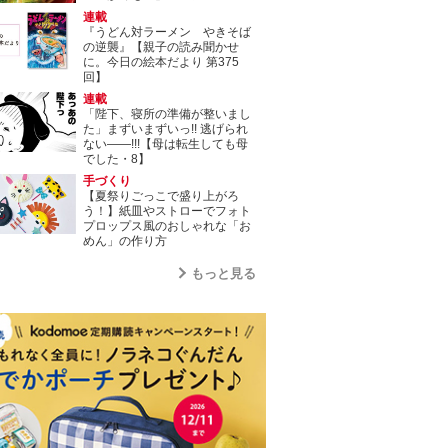
連載
『うどん対ラーメン やきそば
の逆襲』【親子の読み聞かせ
に。今日の絵本だより 第375
回】
連載
「陛下、寝所の準備が整いまし
た」まずいまずいっ!! 逃げられ
ない――!!!【母は転生しても母
でした・8】
手づくり
【夏祭りごっこで盛り上がろ
う！】紙皿やストローでフォト
プロップス風のおしゃれな「お
めん」の作り方
もっと見る