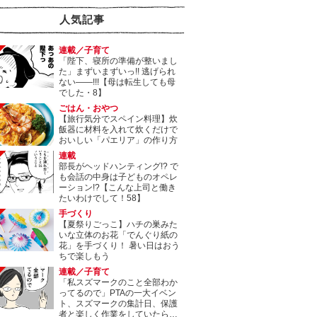
人気記事
連載／子育て
「陛下、寝所の準備が整いまし
た」まずいまずいっ!! 逃げられ
ない――!!!【母は転生しても母
でした・8】
ごはん・おやつ
【旅行気分でスペイン料理】炊
飯器に材料を入れて炊くだけで
おいしい「パエリア」の作り方
連載
部長がヘッドハンティング!? で
も会話の中身は子どものオペレ
ーション!?【こんな上司と働き
たいわけでして！58】
手づくり
【夏祭りごっこ】ハチの巣みた
いな立体のお花「でんぐり紙の
花」を手づくり！ 暑い日はおう
ちで楽しもう
連載／子育て
「私スズマークのこと全部わか
ってるので」PTAの一大イベン
ト、スズマークの集計日、保護
者と楽しく作業をしていたら…