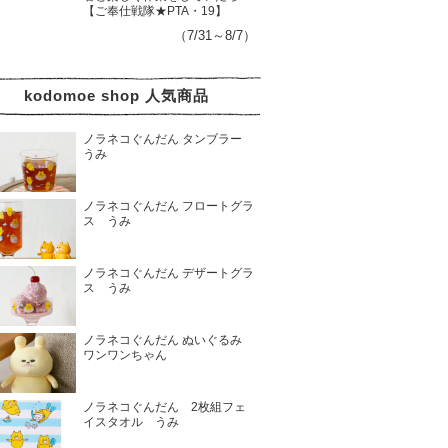
【ご奉仕戦隊★PTA・19】
（7/31～8/7）
kodomoe shop 人気商品
ノラネコぐんだん タンブラー
うみ
ノラネコぐんだん フロートグラ
ス うみ
ノラネコぐんだん デザートグラ
ス うみ
ノラネコぐんだん ぬいぐるみ
ワンワンちゃん
ノラネコぐんだん 2枚組フェ
イスタオル うみ