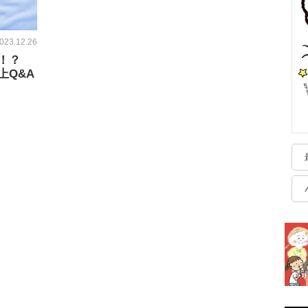
023.12.26
も！？
上Q&A