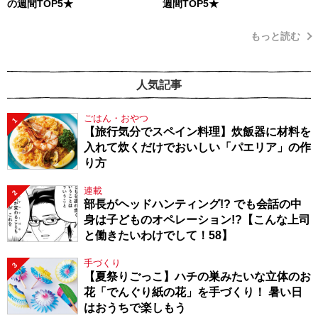
の週間TOP5★
週間TOP5★
もっと読む
人気記事
ごはん・おやつ
1
【旅行気分でスペイン料理】炊飯器に材料を
入れて炊くだけでおいしい「パエリア」の作
り方
連載
2
部長がヘッドハンティング!? でも会話の中
身は子どものオペレーション!?【こんな上司
と働きたいわけでして！58】
手づくり
3
【夏祭りごっこ】ハチの巣みたいな立体のお
花「でんぐり紙の花」を手づくり！ 暑い日
はおうちで楽しもう