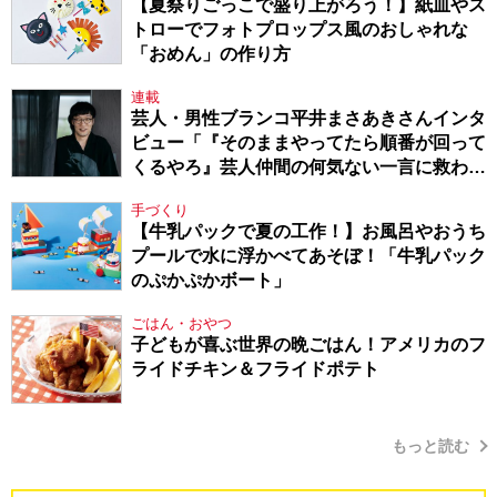
【夏祭りごっこで盛り上がろう！】紙皿やス
トローでフォトプロップス風のおしゃれな
「おめん」の作り方
連載
芸人・男性ブランコ平井まさあきさんインタ
ビュー「『そのままやってたら順番が回って
くるやろ』芸人仲間の何気ない一言に救われ
てきたから、頑張れる」
手づくり
【牛乳パックで夏の工作！】お風呂やおうち
プールで水に浮かべてあそぼ！「牛乳パック
のぷかぷかボート」
ごはん・おやつ
子どもが喜ぶ世界の晩ごはん！アメリカのフ
ライドチキン＆フライドポテト
もっと読む