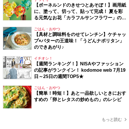
【ボーネルンドのきせつとあそぼ！】画用紙
に、塗って、切って、貼って完成！ 夏を彩
る元気なお花「カラフルサンフラワー」の作
り方
ごはん・おやつ
【具材と調味料をのせてレンチン】ケチャッ
プ×バターの王道味！「うどんナポリタン」
のできあがり♪
イチオシ！
【週間ランキング！】NISAやファッション
の記事がランクイン！ kodomoe web 7月19
日～25日の週間TOP5★
ごはん・おやつ
【簡単！時短！】あと一品欲しいときにおす
すめの「卵とレタスの炒めもの」のレシピ
もっと読む