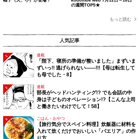
の週間TOP5★
もっと読む
人気記事
連載
1
「陛下、寝所の準備が整いました」まずいま
ずいっ!! 逃げられない――!!!【母は転生して
も母でした・8】
連載
2
部長がヘッドハンティング!? でも会話の中
身は子どものオペレーション!?【こんな上司
と働きたいわけでして！58】
ごはん・おやつ
3
【旅行気分でスペイン料理】炊飯器に材料を
入れて炊くだけでおいしい「パエリア」の作
り方