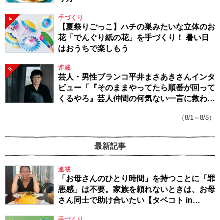
手づくり
4
【夏祭りごっこ】ハチの巣みたいな立体のお
花「でんぐり紙の花」を手づくり！ 暑い日
はおうちで楽しもう
連載
5
芸人・男性ブランコ平井まさあきさんインタ
ビュー「『そのままやってたら順番が回って
くるやろ』芸人仲間の何気ない一言に救われ
てきたから、頑張れる」
（8/1～8/8）
最新記事
連載
「お母さんのひとり時間」を持つことに「罪
悪感」は不要。家族を頼れないときは、お母
さん同士で助け合いたい【タベコト in
Berlin・130】
手づくり