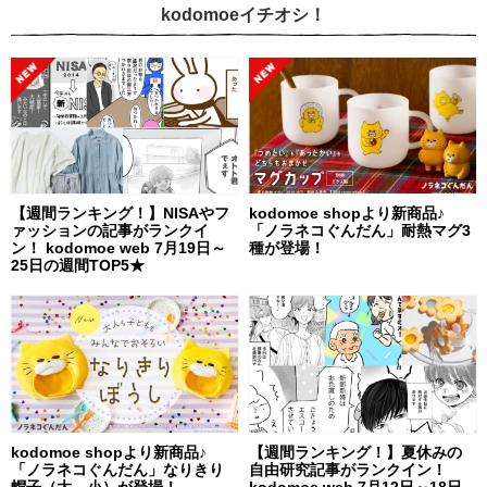
kodomoeイチオシ！
【週間ランキング！】NISAやフ
kodomoe shopより新商品♪
ァッションの記事がランクイ
「ノラネコぐんだん」耐熱マグ3
ン！ kodomoe web 7月19日～
種が登場！
25日の週間TOP5★
kodomoe shopより新商品♪
【週間ランキング！】夏休みの
「ノラネコぐんだん」なりきり
自由研究記事がランクイン！
帽子（大、小）が登場！
kodomoe web 7月12日～18日