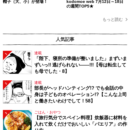
帽子（大、小）が登場！
kodomoe web 7月12日～18日
の週間TOP5★
もっと読む
人気記事
連載
1
「陛下、寝所の準備が整いました」まずいま
ずいっ!! 逃げられない――!!!【母は転生して
も母でした・8】
連載
2
部長がヘッドハンティング!? でも会話の中
身は子どものオペレーション!?【こんな上司
と働きたいわけでして！58】
ごはん・おやつ
3
【旅行気分でスペイン料理】炊飯器に材料を
入れて炊くだけでおいしい「パエリア」の作