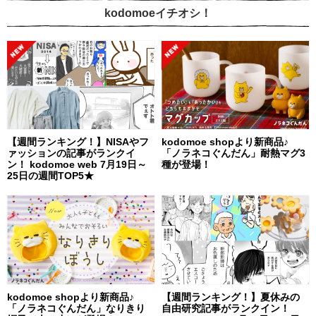
kodomoeイチオシ！
【週間ランキング！】NISAやフ
kodomoe shopより新商品♪
ァッションの記事がランクイ
「ノラネコぐんだん」耐熱マグ3
ン！ kodomoe web 7月19日～
種が登場！
25日の週間TOP5★
kodomoe shopより新商品♪
【週間ランキング！】夏休みの
「ノラネコぐんだん」なりきり
自由研究記事がランクイン！