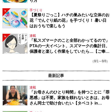
り方
手づくり
4
【夏祭りごっこ】ハチの巣みたいな立体のお
花「でんぐり紙の花」を手づくり！ 暑い日
はおうちで楽しもう
連載
5
「私スズマークのこと全部わかってるので」
PTAの一大イベント、スズマークの集計日、
保護者と楽しく作業をしていたら…【ご奉仕
戦隊★PTA・19】
（8/1～8/8）
最新記事
連載
「お母さんのひとり時間」を持つことに「罪
悪感」は不要。家族を頼れないときは、お母
さん同士で助け合いたい【タベコト in
Berlin・130】