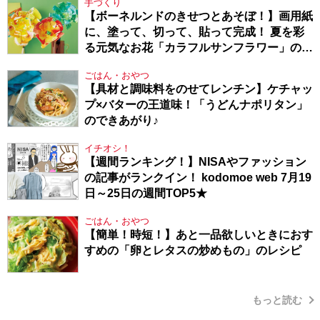
手づくり
【ボーネルンドのきせつとあそぼ！】画用紙
に、塗って、切って、貼って完成！ 夏を彩
る元気なお花「カラフルサンフラワー」の作
り方
ごはん・おやつ
【具材と調味料をのせてレンチン】ケチャッ
プ×バターの王道味！「うどんナポリタン」
のできあがり♪
イチオシ！
【週間ランキング！】NISAやファッション
の記事がランクイン！ kodomoe web 7月19
日～25日の週間TOP5★
ごはん・おやつ
【簡単！時短！】あと一品欲しいときにおす
すめの「卵とレタスの炒めもの」のレシピ
もっと読む