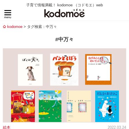
子育て情報満載！ kodomoe （コドモエ）web
kodomoe
タグ検索：中万々
#中万々
絵本
2022.03.24