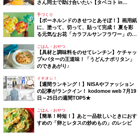
さん同士で助け合いたい【タベコト in
Berlin・130】
手づくり
【ボーネルンドのきせつとあそぼ！】画用紙
に、塗って、切って、貼って完成！ 夏を彩
る元気なお花「カラフルサンフラワー」の作
り方
ごはん・おやつ
【具材と調味料をのせてレンチン】ケチャッ
プ×バターの王道味！「うどんナポリタン」
のできあがり♪
イチオシ！
【週間ランキング！】NISAやファッション
の記事がランクイン！ kodomoe web 7月19
日～25日の週間TOP5★
ごはん・おやつ
【簡単！時短！】あと一品欲しいときにおす
すめの「卵とレタスの炒めもの」のレシピ