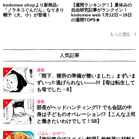
kodomoe shopより新商品♪
【週間ランキング！】夏休みの
「ノラネコぐんだん」なりきり
自由研究記事がランクイン！
帽子（大、小）が登場！
kodomoe web 7月12日～18日
の週間TOP5★
もっと読む
人気記事
連載
1
「陛下、寝所の準備が整いました」まずいま
ずいっ!! 逃げられない――!!!【母は転生して
も母でした・8】
連載
2
部長がヘッドハンティング!? でも会話の中
身は子どものオペレーション!?【こんな上司
と働きたいわけでして！58】
ごはん・おやつ
3