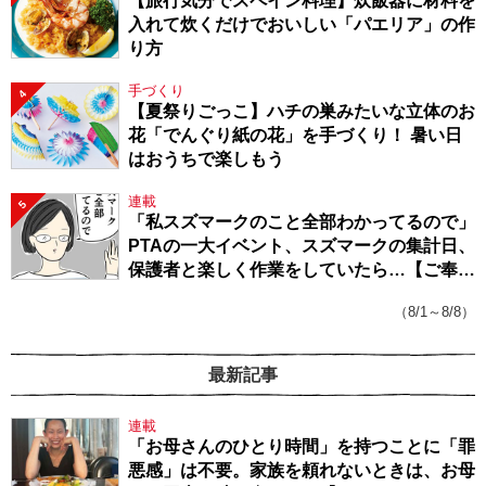
【旅行気分でスペイン料理】炊飯器に材料を
入れて炊くだけでおいしい「パエリア」の作
り方
手づくり
4
【夏祭りごっこ】ハチの巣みたいな立体のお
花「でんぐり紙の花」を手づくり！ 暑い日
はおうちで楽しもう
連載
5
「私スズマークのこと全部わかってるので」
PTAの一大イベント、スズマークの集計日、
保護者と楽しく作業をしていたら…【ご奉仕
戦隊★PTA・19】
（8/1～8/8）
最新記事
連載
「お母さんのひとり時間」を持つことに「罪
悪感」は不要。家族を頼れないときは、お母