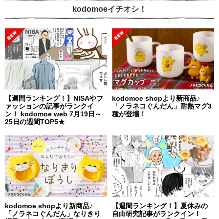
kodomoeイチオシ！
【週間ランキング！】NISAやフ
kodomoe shopより新商品♪
ァッションの記事がランクイ
「ノラネコぐんだん」耐熱マグ3
ン！ kodomoe web 7月19日～
種が登場！
25日の週間TOP5★
kodomoe shopより新商品♪
【週間ランキング！】夏休みの
「ノラネコぐんだん」なりきり
自由研究記事がランクイン！