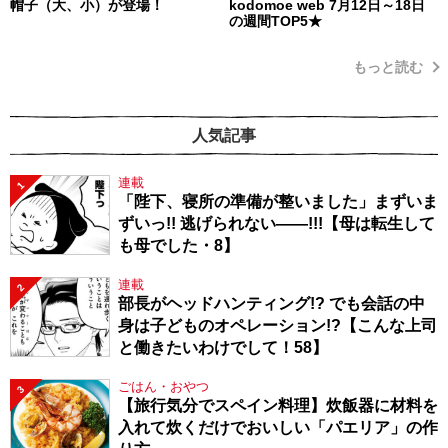
帽子（大、小）が登場！
kodomoe web 7月12日～18日
の週間TOP5★
もっと読む
人気記事
連載
1
「陛下、寝所の準備が整いました」まずいま
ずいっ!! 逃げられない――!!!【母は転生して
も母でした・8】
連載
2
部長がヘッドハンティング!? でも会話の中
身は子どものオペレーション!?【こんな上司
と働きたいわけでして！58】
ごはん・おやつ
3
【旅行気分でスペイン料理】炊飯器に材料を
入れて炊くだけでおいしい「パエリア」の作