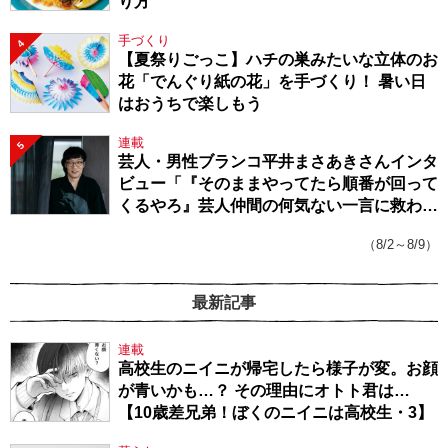
り方
手づくり
4
【夏祭りごっこ】ハチの巣みたいな立体のお
花「でんぐり紙の花」を手づくり！ 暑い日
はおうちで楽しもう
連載
5
芸人・男性ブランコ平井まさあきさんインタ
ビュー「『そのままやってたら順番が回って
くるやろ』芸人仲間の何気ない一言に救われ
てきたから、頑張れる」
（8/2～8/9）
最新記事
連載
高校生のニイニが帰宅したら様子が変。お顔
が青いかも…？ その理由にオトト君は…
【10歳差兄弟！ぼくのニイニは高校生・3】