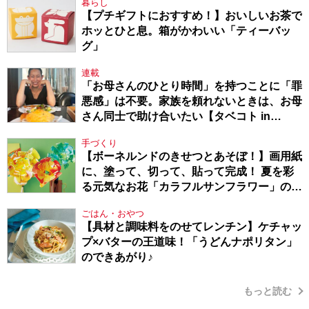
暮らし
【プチギフトにおすすめ！】おいしいお茶で
ホッとひと息。箱がかわいい「ティーバッ
グ」
連載
「お母さんのひとり時間」を持つことに「罪
悪感」は不要。家族を頼れないときは、お母
さん同士で助け合いたい【タベコト in
Berlin・130】
手づくり
【ボーネルンドのきせつとあそぼ！】画用紙
に、塗って、切って、貼って完成！ 夏を彩
る元気なお花「カラフルサンフラワー」の作
り方
ごはん・おやつ
【具材と調味料をのせてレンチン】ケチャッ
プ×バターの王道味！「うどんナポリタン」
のできあがり♪
もっと読む