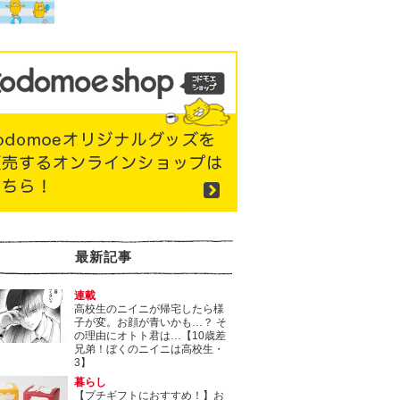
最新記事
連載
高校生のニイニが帰宅したら様
子が変。お顔が青いかも…？ そ
の理由にオトト君は…【10歳差
兄弟！ぼくのニイニは高校生・
3】
暮らし
【プチギフトにおすすめ！】お