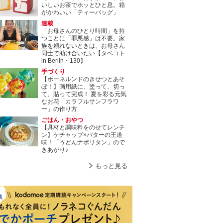
いしいお茶でホッとひと息。箱
がかわいい「ティーバッグ」
連載
「お母さんのひとり時間」を持
つことに「罪悪感」は不要。家
族を頼れないときは、お母さん
同士で助け合いたい【タベコト
in Berlin・130】
手づくり
【ボーネルンドのきせつとあそ
ぼ！】画用紙に、塗って、切っ
て、貼って完成！ 夏を彩る元気
なお花「カラフルサンフラワ
ー」の作り方
ごはん・おやつ
【具材と調味料をのせてレンチ
ン】ケチャップ×バターの王道
味！「うどんナポリタン」ので
きあがり♪
もっと見る