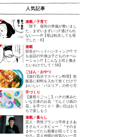
人気記事
連載／子育て
「陛下、寝所の準備が整いまし
た」まずいまずいっ!! 逃げられ
ない――!!!【母は転生しても母
でした・8】
連載
部長がヘッドハンティング!? で
も会話の中身は子どものオペレ
ーション!?【こんな上司と働き
たいわけでして！58】
ごはん・おやつ
【旅行気分でスペイン料理】炊
飯器に材料を入れて炊くだけで
おいしい「パエリア」の作り方
手づくり
【夏祭りごっこ】ハチの巣みた
いな立体のお花「でんぐり紙の
花」を手づくり！ 暑い日はおう
ちで楽しもう
連載／暮らし
芸人・男性ブランコ平井まさあ
きさんインタビュー「『そのま
まやってたら順番が回ってくる
やろ』芸人仲間の何気ない一言