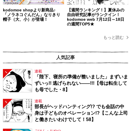
kodomoe shopより新商品♪
【週間ランキング！】夏休みの
「ノラネコぐんだん」なりきり
自由研究記事がランクイン！
帽子（大、小）が登場！
kodomoe web 7月12日～18日
の週間TOP5★
もっと読む
人気記事
連載
1
「陛下、寝所の準備が整いました」まずいま
ずいっ!! 逃げられない――!!!【母は転生して
も母でした・8】
連載
2
部長がヘッドハンティング!? でも会話の中
身は子どものオペレーション!?【こんな上司
と働きたいわけでして！58】
ごはん・おやつ