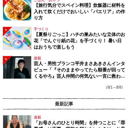
3
【旅行気分でスペイン料理】炊飯器に材料を
入れて炊くだけでおいしい「パエリア」の作
り方
手づくり
4
【夏祭りごっこ】ハチの巣みたいな立体のお
花「でんぐり紙の花」を手づくり！ 暑い日
はおうちで楽しもう
連載
5
芸人・男性ブランコ平井まさあきさんインタ
ビュー「『そのままやってたら順番が回って
くるやろ』芸人仲間の何気ない一言に救われ
てきたから、頑張れる」
（8/1～8/8）
最新記事
連載
「お母さんのひとり時間」を持つことに「罪