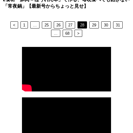
「常夜鍋」【最新号からちょっと見せ】
<
1
…
25
26
27
28
29
30
31
…
68
>