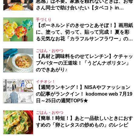
悪感」は不要。家族を頼れないときは、お母
さん同士で助け合いたい【タベコト in
Berlin・130】
手づくり
【ボーネルンドのきせつとあそぼ！】画用紙
に、塗って、切って、貼って完成！ 夏を彩
る元気なお花「カラフルサンフラワー」の作
り方
ごはん・おやつ
【具材と調味料をのせてレンチン】ケチャッ
プ×バターの王道味！「うどんナポリタン」
のできあがり♪
イチオシ！
【週間ランキング！】NISAやファッション
の記事がランクイン！ kodomoe web 7月19
日～25日の週間TOP5★
ごはん・おやつ
【簡単！時短！】あと一品欲しいときにおす
すめの「卵とレタスの炒めもの」のレシピ