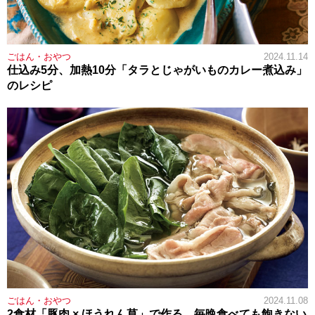
ごはん・おやつ
2024.11.14
仕込み5分、加熱10分「タラとじゃがいものカレー煮込み」
のレシピ
ごはん・おやつ
2024.11.08
2食材「豚肉 × ほうれん草」で作る、毎晩食べても飽きない