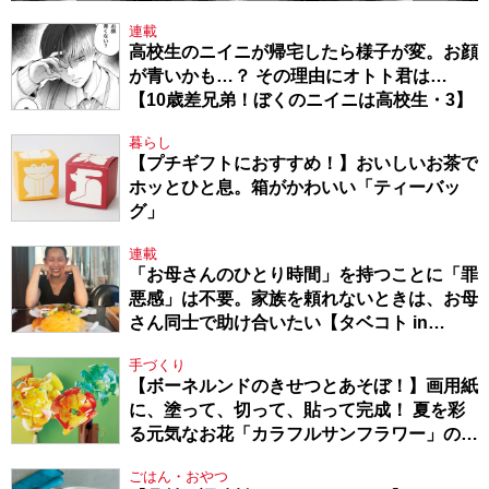
連載
高校生のニイニが帰宅したら様子が変。お顔
が青いかも…？ その理由にオトト君は…
【10歳差兄弟！ぼくのニイニは高校生・3】
暮らし
【プチギフトにおすすめ！】おいしいお茶で
ホッとひと息。箱がかわいい「ティーバッ
グ」
連載
「お母さんのひとり時間」を持つことに「罪
悪感」は不要。家族を頼れないときは、お母
さん同士で助け合いたい【タベコト in
Berlin・130】
手づくり
【ボーネルンドのきせつとあそぼ！】画用紙
に、塗って、切って、貼って完成！ 夏を彩
る元気なお花「カラフルサンフラワー」の作
り方
ごはん・おやつ