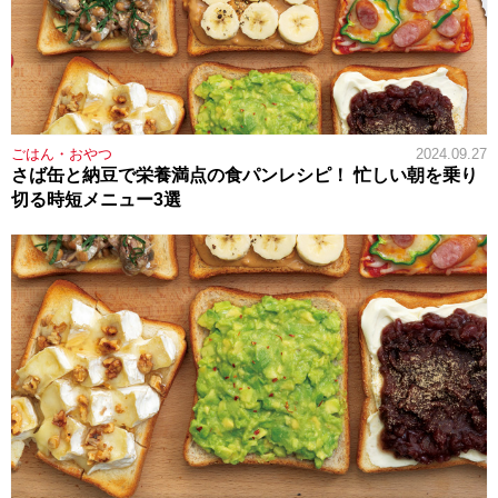
ごはん・おやつ
2024.09.27
さば缶と納豆で栄養満点の食パンレシピ！ 忙しい朝を乗り
切る時短メニュー3選