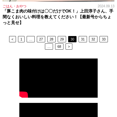
ごはん・おやつ
2024.09.13
「豚こま肉の味付けは〇〇だけでOK！」上田淳子さん、手
間なくおいしい料理を教えてください！【最新号からちょ
っと見せ】
<
1
…
27
28
29
30
31
32
33
…
68
>