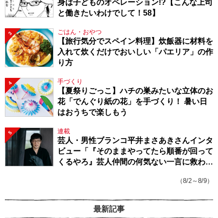
身は子どものオペレーション!?【こんな上司
と働きたいわけでして！58】
ごはん・おやつ
3
【旅行気分でスペイン料理】炊飯器に材料を
入れて炊くだけでおいしい「パエリア」の作
り方
手づくり
4
【夏祭りごっこ】ハチの巣みたいな立体のお
花「でんぐり紙の花」を手づくり！ 暑い日
はおうちで楽しもう
連載
5
芸人・男性ブランコ平井まさあきさんインタ
ビュー「『そのままやってたら順番が回って
くるやろ』芸人仲間の何気ない一言に救われ
てきたから、頑張れる」
（8/2～8/9）
最新記事