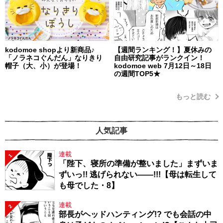
kodomoe shopより新商品♪
【週間ランキング！】夏休みの
「ノラネコぐんだん」なりきり
自由研究記事がランクイン！
帽子（大、小）が登場！
kodomoe web 7月12日～18日
の週間TOP5★
もっと読む
人気記事
連載
1
「陛下、寝所の準備が整いました」まずいま
ずいっ!! 逃げられない――!!!【母は転生して
も母でした・8】
連載
2
部長がヘッドハンティング!? でも会話の中