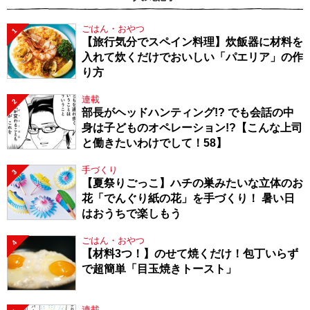
ごはん・おやつ
1
【旅行気分でスペイン料理】炊飯器に材料を
入れて炊くだけでおいしい「パエリア」の作
り方
連載
2
部長がヘッドハンティング!? でも会話の中
身は子どものオペレーション!?【こんな上司
と働きたいわけでして！58】
手づくり
3
【夏祭りごっこ】ハチの巣みたいな立体のお
花「でんぐり紙の花」を手づくり！ 暑い日
はおうちで楽しもう
ごはん・おやつ
4
【材料3つ！】のせて焼くだけ！包丁いらず
で超簡単「目玉焼きトースト」
連載