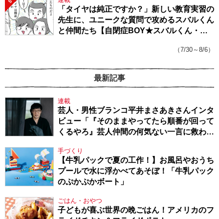
5
「タイヤは純正ですか？」新しい教育実習の
先生に、ユニークな質問で攻めるスバルくん
と仲間たち【自閉症BOY★スバルくん・
143】
（7/30～8/6）
最新記事
連載
芸人・男性ブランコ平井まさあきさんインタ
ビュー「『そのままやってたら順番が回って
くるやろ』芸人仲間の何気ない一言に救われ
てきたから、頑張れる」
手づくり
【牛乳パックで夏の工作！】お風呂やおうち
プールで水に浮かべてあそぼ！「牛乳パック
のぷかぷかボート」
ごはん・おやつ
子どもが喜ぶ世界の晩ごはん！アメリカのフ