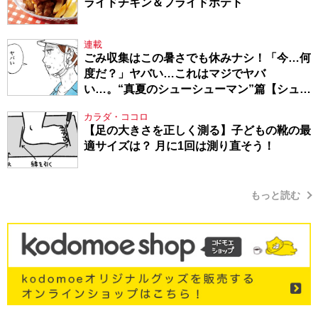
ライドチキン＆フライドポテト
連載
ごみ収集はこの暑さでも休みナシ！「今…何
度だ？」ヤバい…これはマジでヤバ
い…。“真夏のシューシューマン”篇【シュー
シューマン・17】
カラダ・ココロ
【足の大きさを正しく測る】子どもの靴の最
適サイズは？ 月に1回は測り直そう！
もっと読む