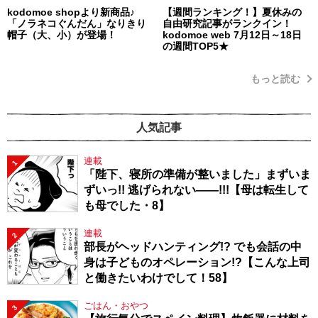
kodomoe shopより新商品♪
【週間ランキング！】夏休みの
「ノラネコぐんだん」なりきり
自由研究記事がランクイン！
帽子（大、小）が登場！
kodomoe web 7月12日～18日
の週間TOP5★
もっと読む
人気記事
連載
1
「陛下、寝所の準備が整いました」まずいま
ずいっ!! 逃げられない――!!!【母は転生して
も母でした・8】
連載
2
部長がヘッドハンティング!? でも会話の中
身は子どものオペレーション!?【こんな上司
と働きたいわけでして！58】
ごはん・おやつ
3