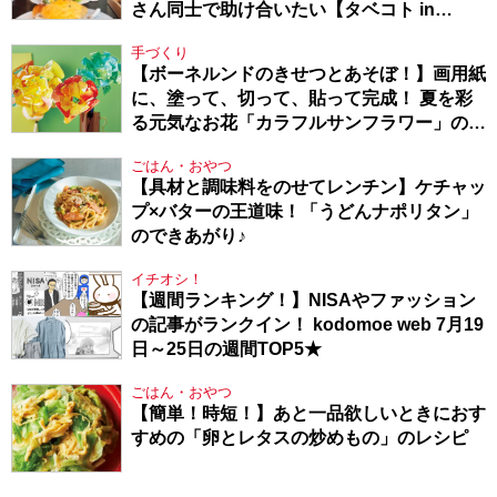
さん同士で助け合いたい【タベコト in
Berlin・130】
手づくり
【ボーネルンドのきせつとあそぼ！】画用紙
に、塗って、切って、貼って完成！ 夏を彩
る元気なお花「カラフルサンフラワー」の作
り方
ごはん・おやつ
【具材と調味料をのせてレンチン】ケチャッ
プ×バターの王道味！「うどんナポリタン」
のできあがり♪
イチオシ！
【週間ランキング！】NISAやファッション
の記事がランクイン！ kodomoe web 7月19
日～25日の週間TOP5★
ごはん・おやつ
【簡単！時短！】あと一品欲しいときにおす
すめの「卵とレタスの炒めもの」のレシピ