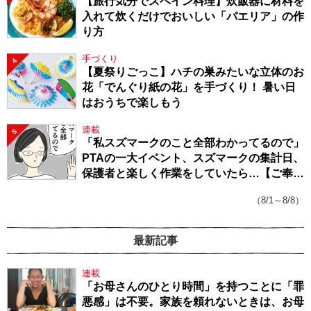
【旅行気分でスペイン料理】炊飯器に材料を
入れて炊くだけでおいしい「パエリア」の作
り方
手づくり
4
【夏祭りごっこ】ハチの巣みたいな立体のお
花「でんぐり紙の花」を手づくり！ 暑い日
はおうちで楽しもう
連載
5
「私スズマークのこと全部わかってるので」
PTAの一大イベント、スズマークの集計日、
保護者と楽しく作業をしていたら…【ご奉仕
戦隊★PTA・19】
（8/1～8/8）
最新記事
連載
「お母さんのひとり時間」を持つことに「罪
悪感」は不要。家族を頼れないときは、お母