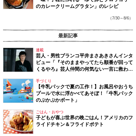
のカレークリームグラタン」のレシピ
（7/30～8/6）
最新記事
連載
芸人・男性ブランコ平井まさあきさんインタ
ビュー「『そのままやってたら順番が回って
くるやろ』芸人仲間の何気ない一言に救われ
てきたから、頑張れる」
手づくり
【牛乳パックで夏の工作！】お風呂やおうち
プールで水に浮かべてあそぼ！「牛乳パック
のぷかぷかボート」
ごはん・おやつ
子どもが喜ぶ世界の晩ごはん！アメリカのフ
ライドチキン＆フライドポテト