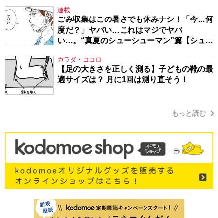
連載
ごみ収集はこの暑さでも休みナシ！「今…何
度だ？」ヤバい…これはマジでヤバ
い…。“真夏のシューシューマン”篇【シュー
シューマン・17】
カラダ・ココロ
【足の大きさを正しく測る】子どもの靴の最
適サイズは？ 月に1回は測り直そう！
もっと読む