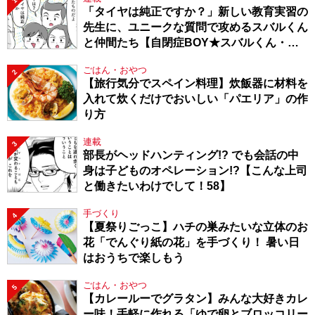
1
「タイヤは純正ですか？」新しい教育実習の
先生に、ユニークな質問で攻めるスバルくん
と仲間たち【自閉症BOY★スバルくん・
143】
ごはん・おやつ
2
【旅行気分でスペイン料理】炊飯器に材料を
入れて炊くだけでおいしい「パエリア」の作
り方
連載
3
部長がヘッドハンティング!? でも会話の中
身は子どものオペレーション!?【こんな上司
と働きたいわけでして！58】
手づくり
4
【夏祭りごっこ】ハチの巣みたいな立体のお
花「でんぐり紙の花」を手づくり！ 暑い日
はおうちで楽しもう
ごはん・おやつ
5
【カレールーでグラタン】みんな大好きカレ
ー味！手軽に作れる「ゆで卵とブロッコリー