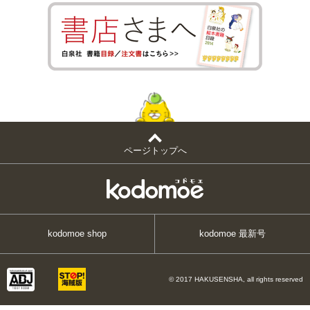
ページトップへ
kodomoe shop
kodomoe 最新号
© 2017 HAKUSENSHA, all rights reserved