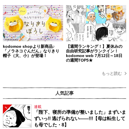
kodomoe shopより新商品♪
【週間ランキング！】夏休みの
「ノラネコぐんだん」なりきり
自由研究記事がランクイン！
帽子（大、小）が登場！
kodomoe web 7月12日～18日
の週間TOP5★
もっと読む
人気記事
連載
1
「陛下、寝所の準備が整いました」まずいま
ずいっ!! 逃げられない――!!!【母は転生して
も母でした・8】