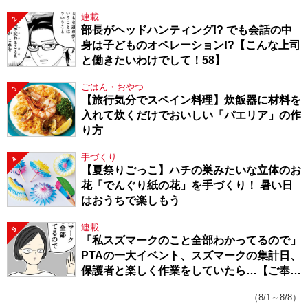
連載
2
部長がヘッドハンティング!? でも会話の中
身は子どものオペレーション!?【こんな上司
と働きたいわけでして！58】
ごはん・おやつ
3
【旅行気分でスペイン料理】炊飯器に材料を
入れて炊くだけでおいしい「パエリア」の作
り方
手づくり
4
【夏祭りごっこ】ハチの巣みたいな立体のお
花「でんぐり紙の花」を手づくり！ 暑い日
はおうちで楽しもう
連載
5
「私スズマークのこと全部わかってるので」
PTAの一大イベント、スズマークの集計日、
保護者と楽しく作業をしていたら…【ご奉仕
戦隊★PTA・19】
（8/1～8/8）