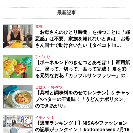
最新記事
連載
「お母さんのひとり時間」を持つことに「罪
悪感」は不要。家族を頼れないときは、お母
さん同士で助け合いたい【タベコト in
Berlin・130】
手づくり
【ボーネルンドのきせつとあそぼ！】画用紙
に、塗って、切って、貼って完成！ 夏を彩
る元気なお花「カラフルサンフラワー」の作
り方
ごはん・おやつ
【具材と調味料をのせてレンチン】ケチャッ
プ×バターの王道味！「うどんナポリタン」
のできあがり♪
イチオシ！
【週間ランキング！】NISAやファッション
の記事がランクイン！ kodomoe web 7月19