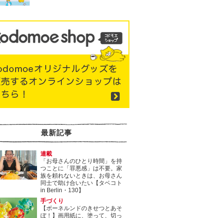
最新記事
連載
「お母さんのひとり時間」を持
つことに「罪悪感」は不要。家
族を頼れないときは、お母さん
同士で助け合いたい【タベコト
in Berlin・130】
手づくり
【ボーネルンドのきせつとあそ
ぼ！】画用紙に、塗って、切っ