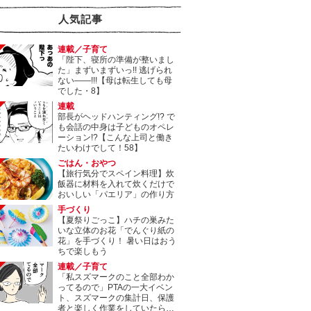
人気記事
連載／子育て
「陛下、寝所の準備が整いまし
た」まずいまずいっ!! 逃げられ
ない――!!!【母は転生しても母
でした・8】
連載
部長がヘッドハンティング!? で
も会話の中身は子どものオペレ
ーション!?【こんな上司と働き
たいわけでして！58】
ごはん・おやつ
【旅行気分でスペイン料理】炊
飯器に材料を入れて炊くだけで
おいしい「パエリア」の作り方
手づくり
【夏祭りごっこ】ハチの巣みた
いな立体のお花「でんぐり紙の
花」を手づくり！ 暑い日はおう
ちで楽しもう
連載／子育て
「私スズマークのこと全部わか
ってるので」PTAの一大イベン
ト、スズマークの集計日、保護
者と楽しく作業をしていたら…