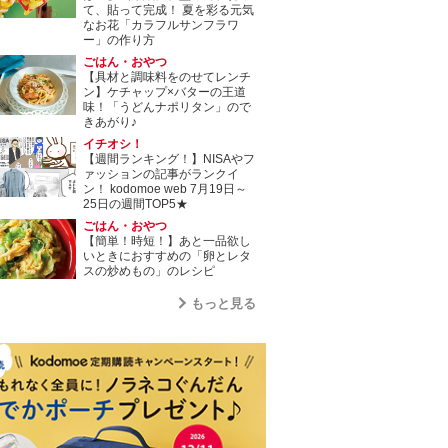
て、貼って完成！ 夏を彩る元気
なお花「カラフルサンフラワ
ー」の作り方
ごはん・おやつ
【具材と調味料をのせてレンチ
ン】ケチャップ×バターの王道
味！「うどんナポリタン」ので
きあがり♪
イチオシ！
【週間ランキング！】NISAやフ
ァッションの記事がランクイ
ン！ kodomoe web 7月19日～
25日の週間TOP5★
ごはん・おやつ
【簡単！時短！】あと一品欲し
いときにおすすめの「卵とレタ
スの炒めもの」のレシピ
もっと見る