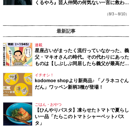
くるやろ』芸人仲間の何気ない一言に救われ
てきたから、頑張れる」
（8/3～8/10）
最新記事
連載
星座占いがまったく流行っていなかった、義
父・マキオさんの時代。その代わりにあった
ものは【しぶしぶ同居したら義父が最高だっ
た件・104】
イチオシ！
kodomoe shopより新商品♪ 「ノラネコぐん
だん」ワッペン新柄3種が登場！
ごはん・おやつ
【ひんやりパスタ】凍らせたトマトで夏らし
い一品「たらこのトマトシャーベットパス
タ」