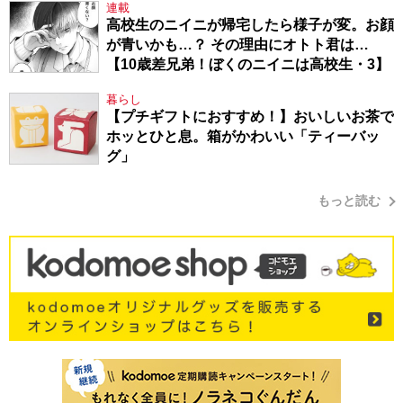
連載
高校生のニイニが帰宅したら様子が変。お顔
が青いかも…？ その理由にオトト君は…
【10歳差兄弟！ぼくのニイニは高校生・3】
暮らし
【プチギフトにおすすめ！】おいしいお茶で
ホッとひと息。箱がかわいい「ティーバッ
グ」
もっと読む