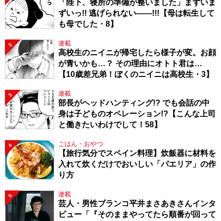
「陛下、寝所の準備が整いました」まずいま
ずいっ!! 逃げられない――!!!【母は転生して
も母でした・8】
連載
2
高校生のニイニが帰宅したら様子が変。お顔
が青いかも…？ その理由にオトト君は…
【10歳差兄弟！ぼくのニイニは高校生・3】
連載
3
部長がヘッドハンティング!? でも会話の中
身は子どものオペレーション!?【こんな上司
と働きたいわけでして！58】
ごはん・おやつ
4
【旅行気分でスペイン料理】炊飯器に材料を
入れて炊くだけでおいしい「パエリア」の作
り方
連載
5
芸人・男性ブランコ平井まさあきさんインタ
ビュー「『そのままやってたら順番が回って