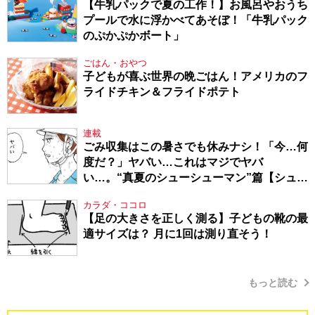
【牛乳パックで夏の工作！】お風呂やおうち
プールで水に浮かべてあそぼ！「牛乳パック
のぷかぷかボート」
ごはん・おやつ
子どもが喜ぶ世界の晩ごはん！アメリカのフ
ライドチキン＆フライドポテト
連載
ごみ収集はこの暑さでも休みナシ！「今…何
度だ？」ヤバい…これはマジでヤバ
い…。“真夏のシューシューマン”篇【シュー
シューマン・17】
カラダ・ココロ
【足の大きさを正しく測る】子どもの靴の最
適サイズは？ 月に1回は測り直そう！
もっと読む