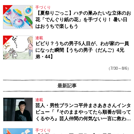
手づくり
4
【夏祭りごっこ】ハチの巣みたいな立体のお
花「でんぐり紙の花」を手づくり！ 暑い日
はおうちで楽しもう
連載
5
ビビり？うちの男子5人目が、わが家の一員
になった瞬間【うちの男子（だんご）4兄
弟・44】
（7/30～8/6）
最新記事
連載
芸人・男性ブランコ平井まさあきさんインタ
ビュー「『そのままやってたら順番が回って
くるやろ』芸人仲間の何気ない一言に救われ
てきたから、頑張れる」
手づくり