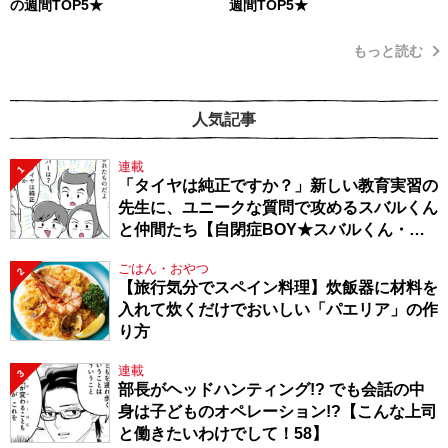
の週間TOP5★
週間TOP5★
もっと読む
人気記事
連載
1
「タイヤは純正ですか？」新しい教育実習の
先生に、ユニークな質問で攻めるスバルくん
と仲間たち【自閉症BOY★スバルくん・
143】
ごはん・おやつ
2
【旅行気分でスペイン料理】炊飯器に材料を
入れて炊くだけでおいしい「パエリア」の作
り方
連載
3
部長がヘッドハンティング!? でも会話の中
身は子どものオペレーション!?【こんな上司
と働きたいわけでして！58】