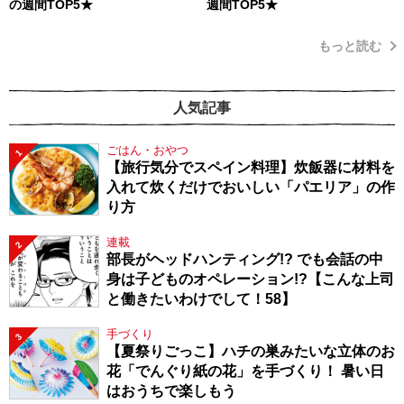
の週間TOP5★
週間TOP5★
もっと読む
人気記事
ごはん・おやつ
1
【旅行気分でスペイン料理】炊飯器に材料を
入れて炊くだけでおいしい「パエリア」の作
り方
連載
2
部長がヘッドハンティング!? でも会話の中
身は子どものオペレーション!?【こんな上司
と働きたいわけでして！58】
手づくり
3
【夏祭りごっこ】ハチの巣みたいな立体のお
花「でんぐり紙の花」を手づくり！ 暑い日
はおうちで楽しもう