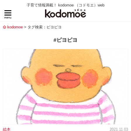
子育て情報満載！ kodomoe （コドモエ）web
kodomoe
タグ検索：ピヨピヨ
#ピヨピヨ
絵本
2021.11.03