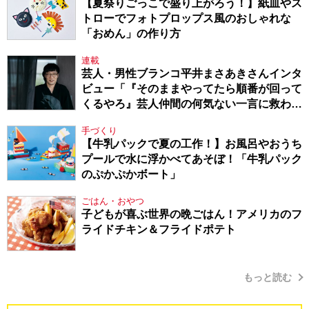
【夏祭りごっこで盛り上がろう！】紙皿やス
トローでフォトプロップス風のおしゃれな
「おめん」の作り方
連載
芸人・男性ブランコ平井まさあきさんインタ
ビュー「『そのままやってたら順番が回って
くるやろ』芸人仲間の何気ない一言に救われ
てきたから、頑張れる」
手づくり
【牛乳パックで夏の工作！】お風呂やおうち
プールで水に浮かべてあそぼ！「牛乳パック
のぷかぷかボート」
ごはん・おやつ
子どもが喜ぶ世界の晩ごはん！アメリカのフ
ライドチキン＆フライドポテト
もっと読む