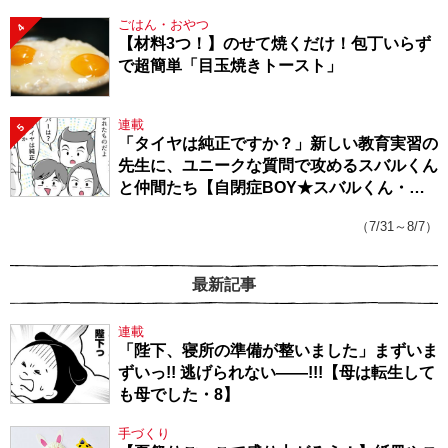
ごはん・おやつ
4
【材料3つ！】のせて焼くだけ！包丁いらず
で超簡単「目玉焼きトースト」
連載
5
「タイヤは純正ですか？」新しい教育実習の
先生に、ユニークな質問で攻めるスバルくん
と仲間たち【自閉症BOY★スバルくん・
143】
（7/31～8/7）
最新記事
連載
「陛下、寝所の準備が整いました」まずいま
ずいっ!! 逃げられない――!!!【母は転生して
も母でした・8】
手づくり