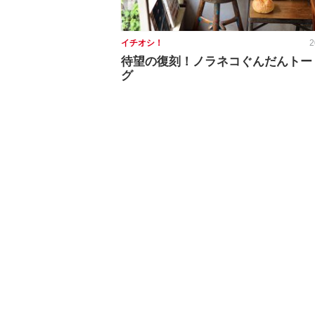
イチオシ！
2
待望の復刻！ノラネコぐんだんトー
グ