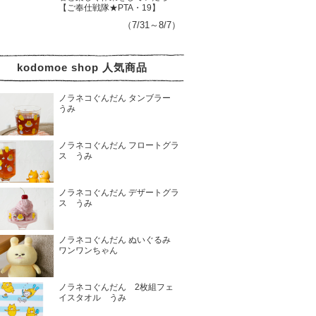
【ご奉仕戦隊★PTA・19】
（7/31～8/7）
kodomoe shop 人気商品
ノラネコぐんだん タンブラー
うみ
ノラネコぐんだん フロートグラ
ス うみ
ノラネコぐんだん デザートグラ
ス うみ
ノラネコぐんだん ぬいぐるみ
ワンワンちゃん
ノラネコぐんだん 2枚組フェ
イスタオル うみ