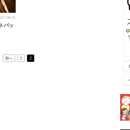
017.06.21
トバッ
前へ
1
2