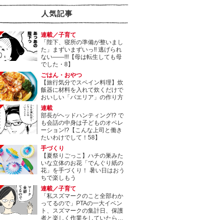
人気記事
連載／子育て
「陛下、寝所の準備が整いまし
た」まずいまずいっ!! 逃げられ
ない――!!!【母は転生しても母
でした・8】
ごはん・おやつ
【旅行気分でスペイン料理】炊
飯器に材料を入れて炊くだけで
おいしい「パエリア」の作り方
連載
部長がヘッドハンティング!? で
も会話の中身は子どものオペレ
ーション!?【こんな上司と働き
たいわけでして！58】
手づくり
【夏祭りごっこ】ハチの巣みた
いな立体のお花「でんぐり紙の
花」を手づくり！ 暑い日はおう
ちで楽しもう
連載／子育て
「私スズマークのこと全部わか
ってるので」PTAの一大イベン
ト、スズマークの集計日、保護
者と楽しく作業をしていたら…