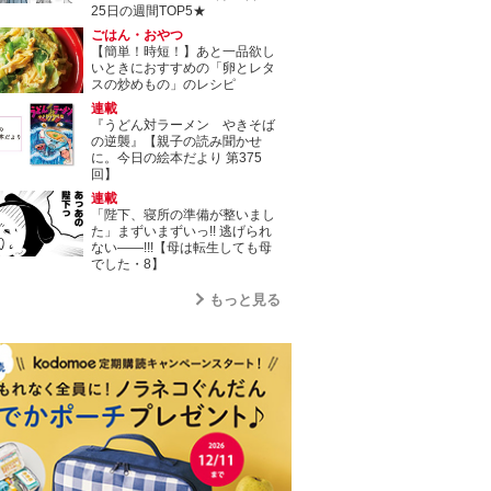
25日の週間TOP5★
ごはん・おやつ
【簡単！時短！】あと一品欲し
いときにおすすめの「卵とレタ
スの炒めもの」のレシピ
連載
『うどん対ラーメン やきそば
の逆襲』【親子の読み聞かせ
に。今日の絵本だより 第375
回】
連載
「陛下、寝所の準備が整いまし
た」まずいまずいっ!! 逃げられ
ない――!!!【母は転生しても母
でした・8】
もっと見る