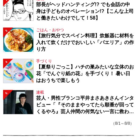
部長がヘッドハンティング!? でも会話の中
身は子どものオペレーション!?【こんな上司
と働きたいわけでして！58】
ごはん・おやつ
3
【旅行気分でスペイン料理】炊飯器に材料を
入れて炊くだけでおいしい「パエリア」の作
り方
手づくり
4
【夏祭りごっこ】ハチの巣みたいな立体のお
花「でんぐり紙の花」を手づくり！ 暑い日
はおうちで楽しもう
連載
5
芸人・男性ブランコ平井まさあきさんインタ
ビュー「『そのままやってたら順番が回って
くるやろ』芸人仲間の何気ない一言に救われ
てきたから、頑張れる」
（8/1～8/8）