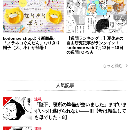
kodomoe shopより新商品♪
【週間ランキング！】夏休みの
「ノラネコぐんだん」なりきり
自由研究記事がランクイン！
帽子（大、小）が登場！
kodomoe web 7月12日～18日
の週間TOP5★
もっと読む
人気記事
連載
1
「陛下、寝所の準備が整いました」まずいま
ずいっ!! 逃げられない――!!!【母は転生して
も母でした・8】
連載
2