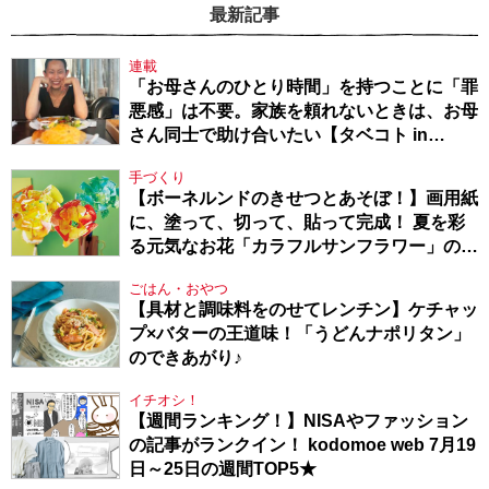
最新記事
連載
「お母さんのひとり時間」を持つことに「罪
悪感」は不要。家族を頼れないときは、お母
さん同士で助け合いたい【タベコト in
Berlin・130】
手づくり
【ボーネルンドのきせつとあそぼ！】画用紙
に、塗って、切って、貼って完成！ 夏を彩
る元気なお花「カラフルサンフラワー」の作
り方
ごはん・おやつ
【具材と調味料をのせてレンチン】ケチャッ
プ×バターの王道味！「うどんナポリタン」
のできあがり♪
イチオシ！
【週間ランキング！】NISAやファッション
の記事がランクイン！ kodomoe web 7月19
日～25日の週間TOP5★