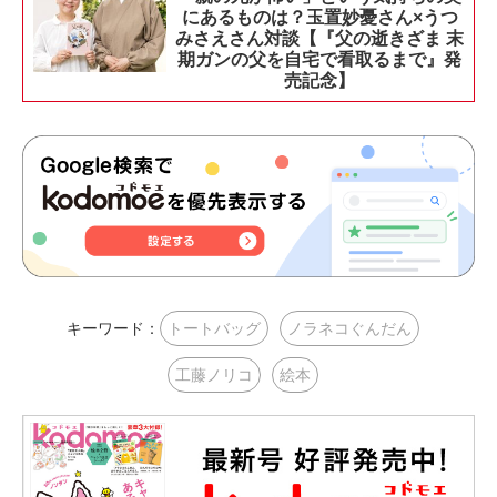
にあるものは？玉置妙憂さん×うつ
みさえさん対談【『父の逝きざま 末
期ガンの父を自宅で看取るまで』発
売記念】
キーワード：
トートバッグ
ノラネコぐんだん
工藤ノリコ
絵本