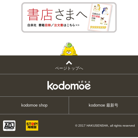
ページトップへ
kodomoe shop
kodomoe 最新号
© 2017 HAKUSENSHA, all rights reserved