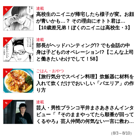
連載
2
高校生のニイニが帰宅したら様子が変。お顔
が青いかも…？ その理由にオトト君は…
【10歳差兄弟！ぼくのニイニは高校生・3】
連載
3
部長がヘッドハンティング!? でも会話の中
身は子どものオペレーション!?【こんな上司
と働きたいわけでして！58】
ごはん・おやつ
4
【旅行気分でスペイン料理】炊飯器に材料を
入れて炊くだけでおいしい「パエリア」の作
り方
連載
5
芸人・男性ブランコ平井まさあきさんインタ
ビュー「『そのままやってたら順番が回って
くるやろ』芸人仲間の何気ない一言に救われ
てきたから、頑張れる」
（8/3～8/10）