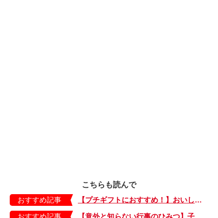
こちらも読んで
おすすめ記事
【プチギフトにおすすめ！】おいしいお茶でホッとひと息。箱がかわいい「ティーバッグ」
おすすめ記事
【意外と知らない行事のひみつ】子どもにはどう伝える？「お盆」って何だろう？