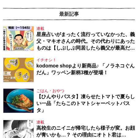
最新記事
連載
星座占いがまったく流行っていなかった、義
父・マキオさんの時代。その代わりにあった
ものは【しぶしぶ同居したら義父が最高だっ
た件・104】
イチオシ！
kodomoe shopより新商品♪ 「ノラネコぐん
だん」ワッペン新柄3種が登場！
ごはん・おやつ
【ひんやりパスタ】凍らせたトマトで夏らし
い一品「たらこのトマトシャーベットパス
タ」
連載
高校生のニイニが帰宅したら様子が変。お顔
が青いかも…？ その理由にオトト君は…