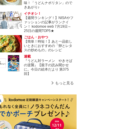
味！「うどんナポリタン」ので
きあがり♪
イチオシ！
【週間ランキング！】NISAやフ
ァッションの記事がランクイ
ン！ kodomoe web 7月19日～
25日の週間TOP5★
ごはん・おやつ
【簡単！時短！】あと一品欲し
いときにおすすめの「卵とレタ
スの炒めもの」のレシピ
連載
『うどん対ラーメン やきそば
の逆襲』【親子の読み聞かせ
に。今日の絵本だより 第375
回】
もっと見る