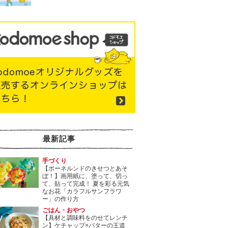
最新記事
手づくり
【ボーネルンドのきせつとあそ
ぼ！】画用紙に、塗って、切っ
て、貼って完成！ 夏を彩る元気
なお花「カラフルサンフラワ
ー」の作り方
ごはん・おやつ
【具材と調味料をのせてレンチ
ン】ケチャップ×バターの王道