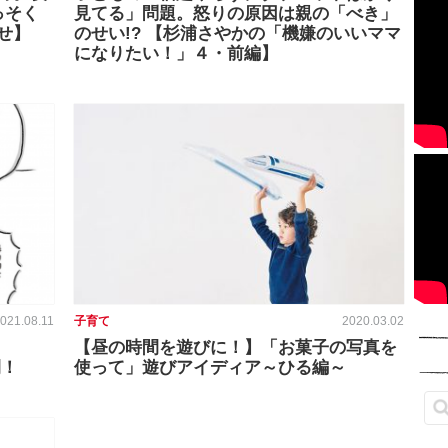
っそく
見てる」問題。怒りの原因は親の「べき」
せ】
のせい!? 【杉浦さやかの「機嫌のいいママ
になりたい！」４・前編】
021.08.11
子育て
2020.03.02
【昼の時間を遊びに！】「お菓子の写真を
開！
使って」遊びアイディア～ひる編～