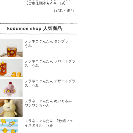
【ご奉仕戦隊★PTA・19】
（7/31～8/7）
kodomoe shop 人気商品
ノラネコぐんだん タンブラー
うみ
ノラネコぐんだん フロートグラ
ス うみ
ノラネコぐんだん デザートグラ
ス うみ
ノラネコぐんだん ぬいぐるみ
ワンワンちゃん
ノラネコぐんだん 2枚組フェ
イスタオル うみ