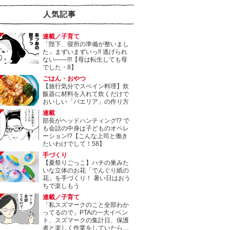
人気記事
連載／子育て
「陛下、寝所の準備が整いまし
た」まずいまずいっ!! 逃げられ
ない――!!!【母は転生しても母
でした・8】
ごはん・おやつ
【旅行気分でスペイン料理】炊
飯器に材料を入れて炊くだけで
おいしい「パエリア」の作り方
連載
部長がヘッドハンティング!? で
も会話の中身は子どものオペレ
ーション!?【こんな上司と働き
たいわけでして！58】
手づくり
【夏祭りごっこ】ハチの巣みた
いな立体のお花「でんぐり紙の
花」を手づくり！ 暑い日はおう
ちで楽しもう
連載／子育て
「私スズマークのこと全部わか
ってるので」PTAの一大イベン
ト、スズマークの集計日、保護
者と楽しく作業をしていたら…