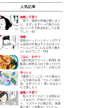
人気記事
連載／子育て
「陛下、寝所の準備が整いまし
た」まずいまずいっ!! 逃げられ
ない――!!!【母は転生しても母
でした・8】
連載
部長がヘッドハンティング!? で
も会話の中身は子どものオペレ
ーション!?【こんな上司と働き
たいわけでして！58】
ごはん・おやつ
【旅行気分でスペイン料理】炊
飯器に材料を入れて炊くだけで
おいしい「パエリア」の作り方
手づくり
【夏祭りごっこ】ハチの巣みた
いな立体のお花「でんぐり紙の
花」を手づくり！ 暑い日はおう
ちで楽しもう
連載／子育て
「私スズマークのこと全部わか
ってるので」PTAの一大イベン
ト、スズマークの集計日、保護
者と楽しく作業をしていたら…