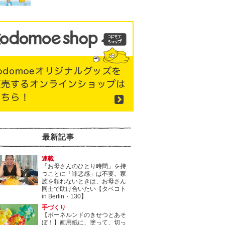
最新記事
連載
「お母さんのひとり時間」を持
つことに「罪悪感」は不要。家
族を頼れないときは、お母さん
同士で助け合いたい【タベコト
in Berlin・130】
手づくり
【ボーネルンドのきせつとあそ
ぼ！】画用紙に、塗って、切っ