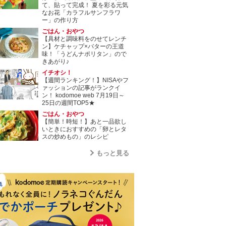
て、貼って完成！ 夏を彩る元気
なお花「カラフルサンフラワ
ー」の作り方
ごはん・おやつ
【具材と調味料をのせてレンチ
ン】ケチャップ×バターの王道
味！「うどんナポリタン」ので
きあがり♪
イチオシ！
【週間ランキング！】NISAやフ
ァッションの記事がランクイ
ン！ kodomoe web 7月19日～
25日の週間TOP5★
ごはん・おやつ
【簡単！時短！】あと一品欲し
いときにおすすめの「卵とレタ
スの炒めもの」のレシピ
もっと見る