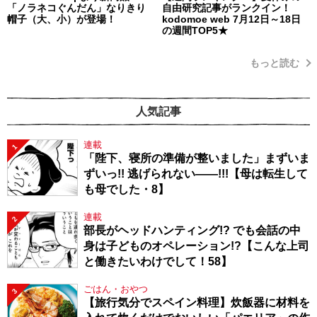
「ノラネコぐんだん」なりきり
自由研究記事がランクイン！
帽子（大、小）が登場！
kodomoe web 7月12日～18日
の週間TOP5★
もっと読む
人気記事
連載
1
「陛下、寝所の準備が整いました」まずいま
ずいっ!! 逃げられない――!!!【母は転生して
も母でした・8】
連載
2
部長がヘッドハンティング!? でも会話の中
身は子どものオペレーション!?【こんな上司
と働きたいわけでして！58】
ごはん・おやつ
3
【旅行気分でスペイン料理】炊飯器に材料を