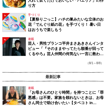
入れて炊くだけでおいしい「パエリア」の作
り方
手づくり
4
【夏祭りごっこ】ハチの巣みたいな立体のお
花「でんぐり紙の花」を手づくり！ 暑い日
はおうちで楽しもう
連載
5
芸人・男性ブランコ平井まさあきさんインタ
ビュー「『そのままやってたら順番が回って
くるやろ』芸人仲間の何気ない一言に救われ
てきたから、頑張れる」
（8/1～8/8）
最新記事
連載
「お母さんのひとり時間」を持つことに「罪
悪感」は不要。家族を頼れないときは、お母
さん同士で助け合いたい【タベコト in