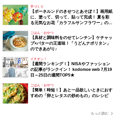
Berlin・130】
手づくり
【ボーネルンドのきせつとあそぼ！】画用紙
に、塗って、切って、貼って完成！ 夏を彩
る元気なお花「カラフルサンフラワー」の作
り方
ごはん・おやつ
【具材と調味料をのせてレンチン】ケチャッ
プ×バターの王道味！「うどんナポリタン」
のできあがり♪
イチオシ！
【週間ランキング！】NISAやファッション
の記事がランクイン！ kodomoe web 7月19
日～25日の週間TOP5★
ごはん・おやつ
【簡単！時短！】あと一品欲しいときにおす
すめの「卵とレタスの炒めもの」のレシピ
もっと読む