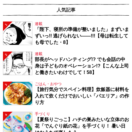
人気記事
連載
1
「陛下、寝所の準備が整いました」まずいま
ずいっ!! 逃げられない――!!!【母は転生して
も母でした・8】
連載
2
部長がヘッドハンティング!? でも会話の中
身は子どものオペレーション!?【こんな上司
と働きたいわけでして！58】
ごはん・おやつ
3
【旅行気分でスペイン料理】炊飯器に材料を
入れて炊くだけでおいしい「パエリア」の作
り方
手づくり
4
【夏祭りごっこ】ハチの巣みたいな立体のお
花「でんぐり紙の花」を手づくり！ 暑い日