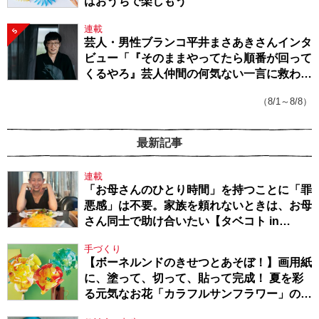
はおうちで楽しもう
連載
5
芸人・男性ブランコ平井まさあきさんインタ
ビュー「『そのままやってたら順番が回って
くるやろ』芸人仲間の何気ない一言に救われ
てきたから、頑張れる」
（8/1～8/8）
最新記事
連載
「お母さんのひとり時間」を持つことに「罪
悪感」は不要。家族を頼れないときは、お母
さん同士で助け合いたい【タベコト in
Berlin・130】
手づくり
【ボーネルンドのきせつとあそぼ！】画用紙
に、塗って、切って、貼って完成！ 夏を彩
る元気なお花「カラフルサンフラワー」の作
り方