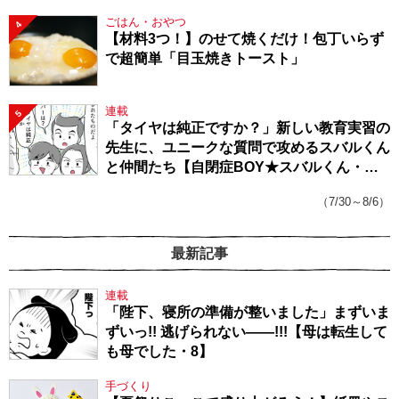
ごはん・おやつ
4
【材料3つ！】のせて焼くだけ！包丁いらず
で超簡単「目玉焼きトースト」
連載
5
「タイヤは純正ですか？」新しい教育実習の
先生に、ユニークな質問で攻めるスバルくん
と仲間たち【自閉症BOY★スバルくん・
143】
（7/30～8/6）
最新記事
連載
「陛下、寝所の準備が整いました」まずいま
ずいっ!! 逃げられない――!!!【母は転生して
も母でした・8】
手づくり