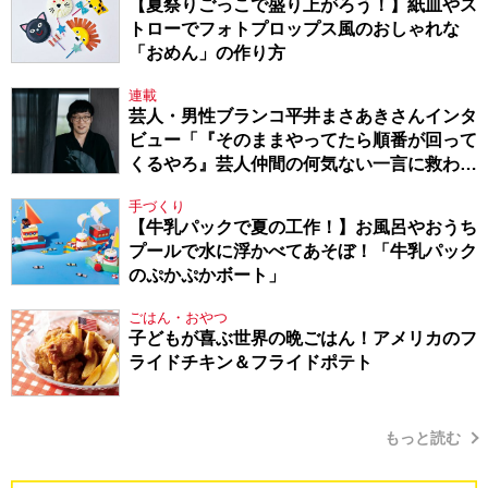
【夏祭りごっこで盛り上がろう！】紙皿やス
トローでフォトプロップス風のおしゃれな
「おめん」の作り方
連載
芸人・男性ブランコ平井まさあきさんインタ
ビュー「『そのままやってたら順番が回って
くるやろ』芸人仲間の何気ない一言に救われ
てきたから、頑張れる」
手づくり
【牛乳パックで夏の工作！】お風呂やおうち
プールで水に浮かべてあそぼ！「牛乳パック
のぷかぷかボート」
ごはん・おやつ
子どもが喜ぶ世界の晩ごはん！アメリカのフ
ライドチキン＆フライドポテト
もっと読む