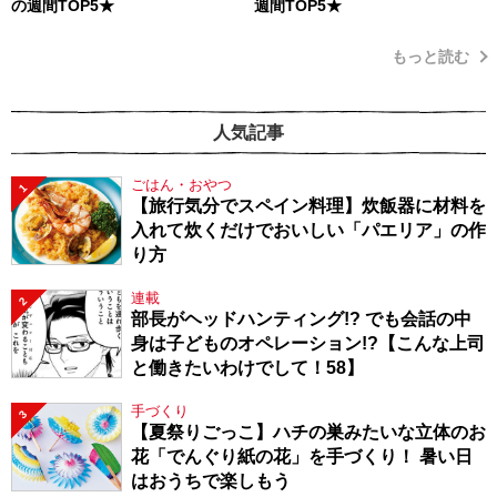
の週間TOP5★
週間TOP5★
もっと読む
人気記事
ごはん・おやつ
1
【旅行気分でスペイン料理】炊飯器に材料を
入れて炊くだけでおいしい「パエリア」の作
り方
連載
2
部長がヘッドハンティング!? でも会話の中
身は子どものオペレーション!?【こんな上司
と働きたいわけでして！58】
手づくり
3
【夏祭りごっこ】ハチの巣みたいな立体のお
花「でんぐり紙の花」を手づくり！ 暑い日
はおうちで楽しもう