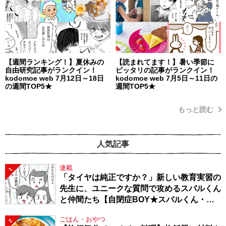
【週間ランキング！】夏休みの
【読まれてます！】暑い季節に
自由研究記事がランクイン！
ピッタリの記事がランクイン！
kodomoe web 7月12日～18日
kodomoe web 7月5日～11日の
の週間TOP5★
週間TOP5★
もっと読む
人気記事
連載
1
「タイヤは純正ですか？」新しい教育実習の
先生に、ユニークな質問で攻めるスバルくん
と仲間たち【自閉症BOY★スバルくん・
143】
ごはん・おやつ
2