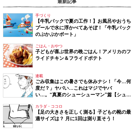
最新記事
手づくり
【牛乳パックで夏の工作！】お風呂やおうち
プールで水に浮かべてあそぼ！「牛乳パック
のぷかぷかボート」
ごはん・おやつ
子どもが喜ぶ世界の晩ごはん！アメリカのフ
ライドチキン＆フライドポテト
連載
ごみ収集はこの暑さでも休みナシ！「今…何
度だ？」ヤバい…これはマジでヤバ
い…。“真夏のシューシューマン”篇【シュー
シューマン・17】
カラダ・ココロ
【足の大きさを正しく測る】子どもの靴の最
適サイズは？ 月に1回は測り直そう！