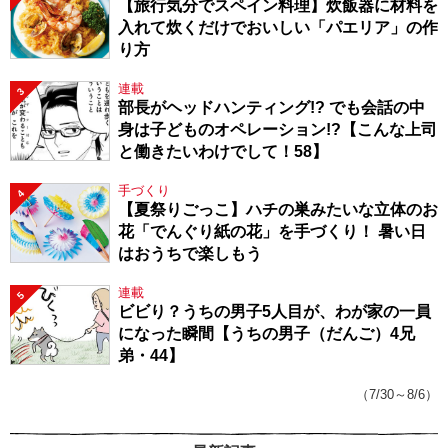
【旅行気分でスペイン料理】炊飯器に材料を
入れて炊くだけでおいしい「パエリア」の作
り方
連載
3
部長がヘッドハンティング!? でも会話の中
身は子どものオペレーション!?【こんな上司
と働きたいわけでして！58】
手づくり
4
【夏祭りごっこ】ハチの巣みたいな立体のお
花「でんぐり紙の花」を手づくり！ 暑い日
はおうちで楽しもう
連載
5
ビビり？うちの男子5人目が、わが家の一員
になった瞬間【うちの男子（だんご）4兄
弟・44】
（7/30～8/6）