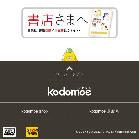
ページトップへ
kodomoe shop
kodomoe 最新号
© 2017 HAKUSENSHA, all rights reserved