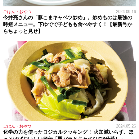
ごはん・おやつ
2024.09.16
今井亮さんの「豚こまキャベツ炒め」。炒めものは最強の
時短メニュー。下ゆでで子どもも食べやすく！【最新号か
らちょっと見せ】
ごはん・おやつ
2024.05.26
化学の力を使ったロジカルクッキング！ 火加減いらず、ほ
っとけばおいしい秘伝「豚バラとキャベツの8分蒸し」