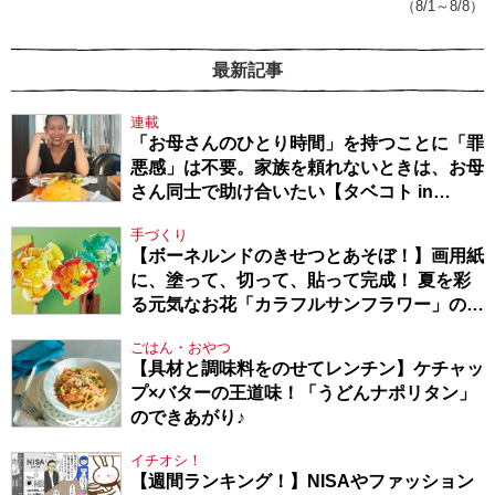
（8/1～8/8）
最新記事
連載
「お母さんのひとり時間」を持つことに「罪
悪感」は不要。家族を頼れないときは、お母
さん同士で助け合いたい【タベコト in
Berlin・130】
手づくり
【ボーネルンドのきせつとあそぼ！】画用紙
に、塗って、切って、貼って完成！ 夏を彩
る元気なお花「カラフルサンフラワー」の作
り方
ごはん・おやつ
【具材と調味料をのせてレンチン】ケチャッ
プ×バターの王道味！「うどんナポリタン」
のできあがり♪
イチオシ！
【週間ランキング！】NISAやファッション