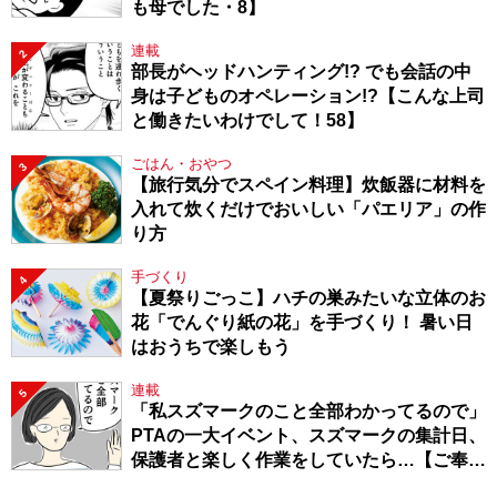
も母でした・8】
連載
2
部長がヘッドハンティング!? でも会話の中
身は子どものオペレーション!?【こんな上司
と働きたいわけでして！58】
ごはん・おやつ
3
【旅行気分でスペイン料理】炊飯器に材料を
入れて炊くだけでおいしい「パエリア」の作
り方
手づくり
4
【夏祭りごっこ】ハチの巣みたいな立体のお
花「でんぐり紙の花」を手づくり！ 暑い日
はおうちで楽しもう
連載
5
「私スズマークのこと全部わかってるので」
PTAの一大イベント、スズマークの集計日、
保護者と楽しく作業をしていたら…【ご奉仕
戦隊★PTA・19】