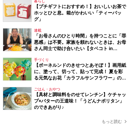
暮らし
【プチギフトにおすすめ！】おいしいお茶で
ホッとひと息。箱がかわいい「ティーバッ
グ」
連載
「お母さんのひとり時間」を持つことに「罪
悪感」は不要。家族を頼れないときは、お母
さん同士で助け合いたい【タベコト in
Berlin・130】
手づくり
【ボーネルンドのきせつとあそぼ！】画用紙
に、塗って、切って、貼って完成！ 夏を彩
る元気なお花「カラフルサンフラワー」の作
り方
ごはん・おやつ
【具材と調味料をのせてレンチン】ケチャッ
プ×バターの王道味！「うどんナポリタン」
のできあがり♪
もっと読む