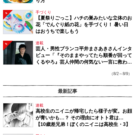
り方
手づくり
4
【夏祭りごっこ】ハチの巣みたいな立体のお
花「でんぐり紙の花」を手づくり！ 暑い日
はおうちで楽しもう
連載
5
芸人・男性ブランコ平井まさあきさんインタ
ビュー「『そのままやってたら順番が回って
くるやろ』芸人仲間の何気ない一言に救われ
てきたから、頑張れる」
（8/2～8/9）
最新記事
連載
高校生のニイニが帰宅したら様子が変。お顔
が青いかも…？ その理由にオトト君は…
【10歳差兄弟！ぼくのニイニは高校生・3】