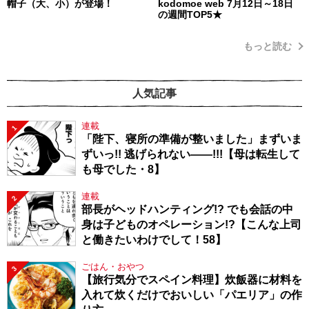
帽子（大、小）が登場！
kodomoe web 7月12日～18日
の週間TOP5★
もっと読む
人気記事
連載
1
「陛下、寝所の準備が整いました」まずいま
ずいっ!! 逃げられない――!!!【母は転生して
も母でした・8】
連載
2
部長がヘッドハンティング!? でも会話の中
身は子どものオペレーション!?【こんな上司
と働きたいわけでして！58】
ごはん・おやつ
3
【旅行気分でスペイン料理】炊飯器に材料を
入れて炊くだけでおいしい「パエリア」の作