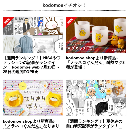
kodomoeイチオシ！
【週間ランキング！】NISAやフ
kodomoe shopより新商品♪
ァッションの記事がランクイ
「ノラネコぐんだん」耐熱マグ3
ン！ kodomoe web 7月19日～
種が登場！
25日の週間TOP5★
kodomoe shopより新商品♪
【週間ランキング！】夏休みの
「ノラネコぐんだん」なりきり
自由研究記事がランクイン！