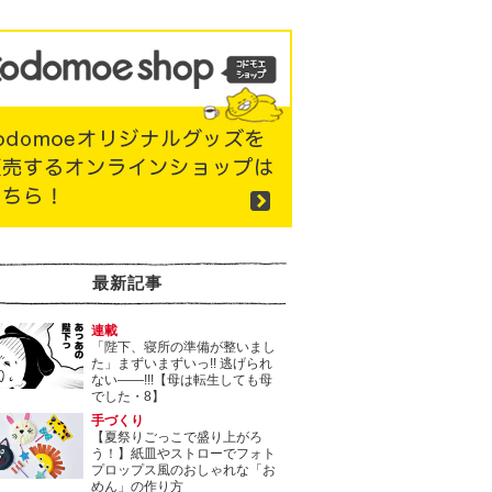
最新記事
連載
「陛下、寝所の準備が整いまし
た」まずいまずいっ!! 逃げられ
ない――!!!【母は転生しても母
でした・8】
手づくり
【夏祭りごっこで盛り上がろ
う！】紙皿やストローでフォト
プロップス風のおしゃれな「お
めん」の作り方