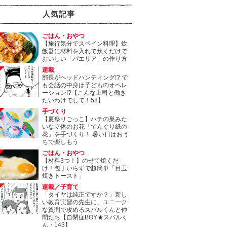
人気記事
ごはん・おやつ
【旅行気分でスペイン料理】炊
飯器に材料を入れて炊くだけで
おいしい「パエリア」の作り方
連載
部長がヘッドハンティング!? で
も会話の中身は子どものオペレ
ーション!?【こんな上司と働き
たいわけでして！58】
手づくり
【夏祭りごっこ】ハチの巣みた
いな立体のお花「でんぐり紙の
花」を手づくり！ 暑い日はおう
ちで楽しもう
ごはん・おやつ
【材料3つ！】のせて焼くだ
け！包丁いらずで超簡単「目玉
焼きトースト」
連載／子育て
「タイヤは純正ですか？」新し
い教育実習の先生に、ユニーク
な質問で攻めるスバルくんと仲
間たち【自閉症BOY★スバルく
ん・143】