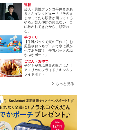
連載
芸人・男性ブランコ平井まさあ
きさんインタビュー「『そのま
まやってたら順番が回ってくる
やろ』芸人仲間の何気ない一言
に救われてきたから、頑張れ
る」
手づくり
【牛乳パックで夏の工作！】お
風呂やおうちプールで水に浮か
べてあそぼ！「牛乳パックのぷ
かぷかボート」
ごはん・おやつ
子どもが喜ぶ世界の晩ごはん！
アメリカのフライドチキン＆フ
ライドポテト
もっと見る