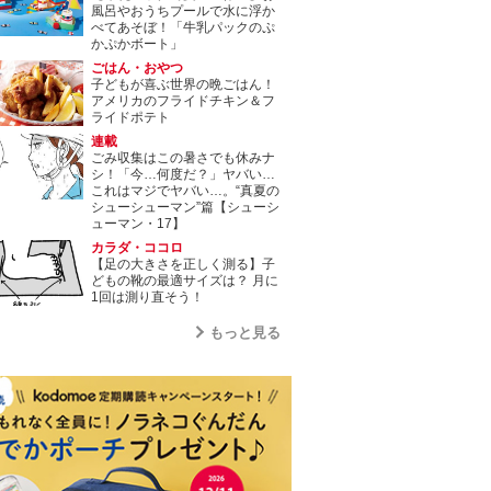
風呂やおうちプールで水に浮か
べてあそぼ！「牛乳パックのぷ
かぷかボート」
ごはん・おやつ
子どもが喜ぶ世界の晩ごはん！
アメリカのフライドチキン＆フ
ライドポテト
連載
ごみ収集はこの暑さでも休みナ
シ！「今…何度だ？」ヤバい…
これはマジでヤバい…。“真夏の
シューシューマン”篇【シューシ
ューマン・17】
カラダ・ココロ
【足の大きさを正しく測る】子
どもの靴の最適サイズは？ 月に
1回は測り直そう！
もっと見る