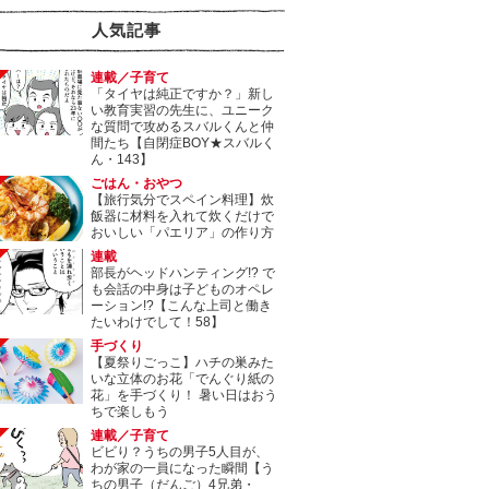
人気記事
連載／子育て
「タイヤは純正ですか？」新し
い教育実習の先生に、ユニーク
な質問で攻めるスバルくんと仲
間たち【自閉症BOY★スバルく
ん・143】
ごはん・おやつ
【旅行気分でスペイン料理】炊
飯器に材料を入れて炊くだけで
おいしい「パエリア」の作り方
連載
部長がヘッドハンティング!? で
も会話の中身は子どものオペレ
ーション!?【こんな上司と働き
たいわけでして！58】
手づくり
【夏祭りごっこ】ハチの巣みた
いな立体のお花「でんぐり紙の
花」を手づくり！ 暑い日はおう
ちで楽しもう
連載／子育て
ビビり？うちの男子5人目が、
わが家の一員になった瞬間【う
ちの男子（だんご）4兄弟・