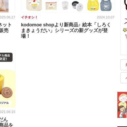
025.06.27
イチオシ！
2024.10.07
ンネット
kodomoe shopより新商品♪ 絵本「しろく
販売
まきょうだい」シリーズの新グッズが登
場！
021.06.15
んだん
商品を