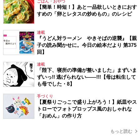
ごはん・おやつ
【簡単！時短！】あと一品欲しいときにおす
すめの「卵とレタスの炒めもの」のレシピ
連載
『うどん対ラーメン やきそばの逆襲』【親
子の読み聞かせに。今日の絵本だより 第375
回】
連載
「陛下、寝所の準備が整いました」まずいま
ずいっ!! 逃げられない――!!!【母は転生して
も母でした・8】
手づくり
【夏祭りごっこで盛り上がろう！】紙皿やス
トローでフォトプロップス風のおしゃれな
「おめん」の作り方
もっと読む