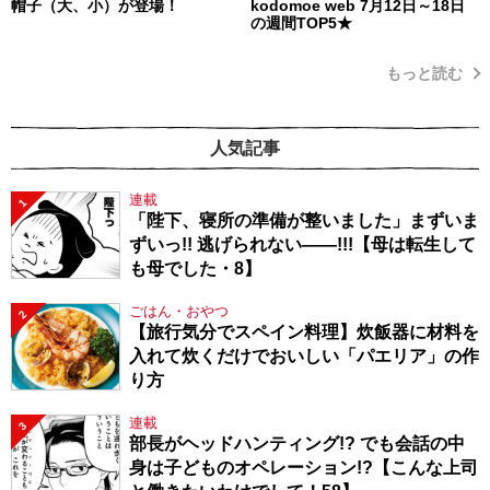
帽子（大、小）が登場！
kodomoe web 7月12日～18日
の週間TOP5★
もっと読む
人気記事
連載
1
「陛下、寝所の準備が整いました」まずいま
ずいっ!! 逃げられない――!!!【母は転生して
も母でした・8】
ごはん・おやつ
2
【旅行気分でスペイン料理】炊飯器に材料を
入れて炊くだけでおいしい「パエリア」の作
り方
連載
3
部長がヘッドハンティング!? でも会話の中
身は子どものオペレーション!?【こんな上司