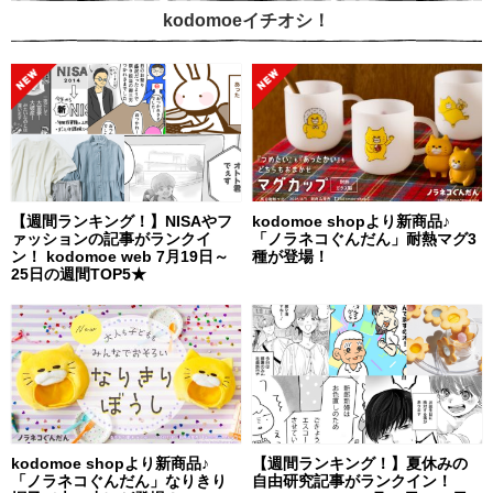
kodomoeイチオシ！
【週間ランキング！】NISAやフ
kodomoe shopより新商品♪
ァッションの記事がランクイ
「ノラネコぐんだん」耐熱マグ3
ン！ kodomoe web 7月19日～
種が登場！
25日の週間TOP5★
kodomoe shopより新商品♪
【週間ランキング！】夏休みの
「ノラネコぐんだん」なりきり
自由研究記事がランクイン！