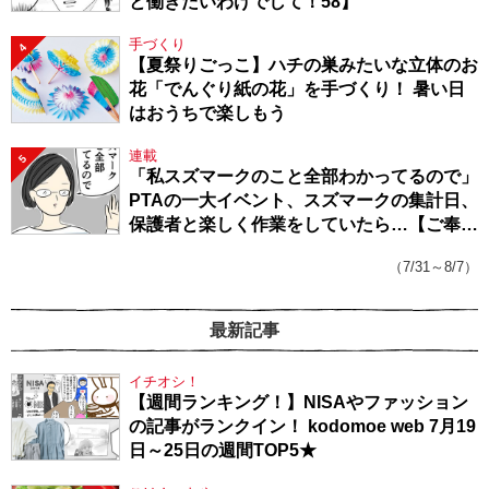
と働きたいわけでして！58】
手づくり
4
【夏祭りごっこ】ハチの巣みたいな立体のお
花「でんぐり紙の花」を手づくり！ 暑い日
はおうちで楽しもう
連載
5
「私スズマークのこと全部わかってるので」
PTAの一大イベント、スズマークの集計日、
保護者と楽しく作業をしていたら…【ご奉仕
戦隊★PTA・19】
（7/31～8/7）
最新記事
イチオシ！
【週間ランキング！】NISAやファッション
の記事がランクイン！ kodomoe web 7月19
日～25日の週間TOP5★