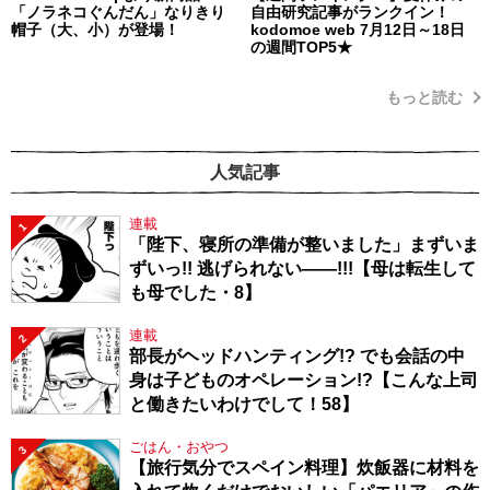
「ノラネコぐんだん」なりきり
自由研究記事がランクイン！
帽子（大、小）が登場！
kodomoe web 7月12日～18日
の週間TOP5★
もっと読む
人気記事
連載
1
「陛下、寝所の準備が整いました」まずいま
ずいっ!! 逃げられない――!!!【母は転生して
も母でした・8】
連載
2
部長がヘッドハンティング!? でも会話の中
身は子どものオペレーション!?【こんな上司
と働きたいわけでして！58】
ごはん・おやつ
3
【旅行気分でスペイン料理】炊飯器に材料を