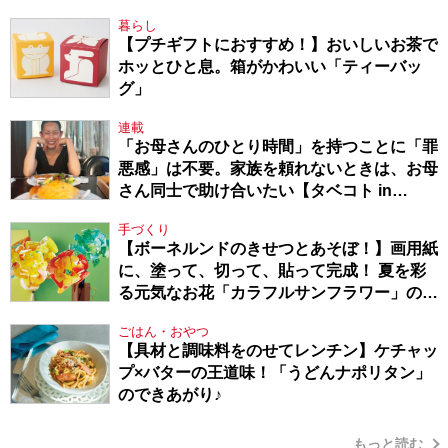
暮らし
【プチギフトにおすすめ！】おいしいお茶で
ホッとひと息。箱がかわいい「ティーバッ
グ」
連載
「お母さんのひとり時間」を持つことに「罪
悪感」は不要。家族を頼れないときは、お母
さん同士で助け合いたい【タベコト in
Berlin・130】
手づくり
【ボーネルンドのきせつとあそぼ！】画用紙
に、塗って、切って、貼って完成！ 夏を彩
る元気なお花「カラフルサンフラワー」の作
り方
ごはん・おやつ
【具材と調味料をのせてレンチン】ケチャッ
プ×バターの王道味！「うどんナポリタン」
のできあがり♪
もっと読む