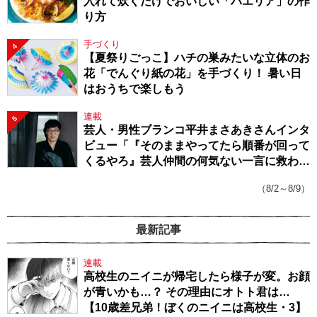
入れて炊くだけでおいしい「パエリア」の作
り方
手づくり
4
【夏祭りごっこ】ハチの巣みたいな立体のお
花「でんぐり紙の花」を手づくり！ 暑い日
はおうちで楽しもう
連載
5
芸人・男性ブランコ平井まさあきさんインタ
ビュー「『そのままやってたら順番が回って
くるやろ』芸人仲間の何気ない一言に救われ
てきたから、頑張れる」
（8/2～8/9）
最新記事
連載
高校生のニイニが帰宅したら様子が変。お顔
が青いかも…？ その理由にオトト君は…
【10歳差兄弟！ぼくのニイニは高校生・3】