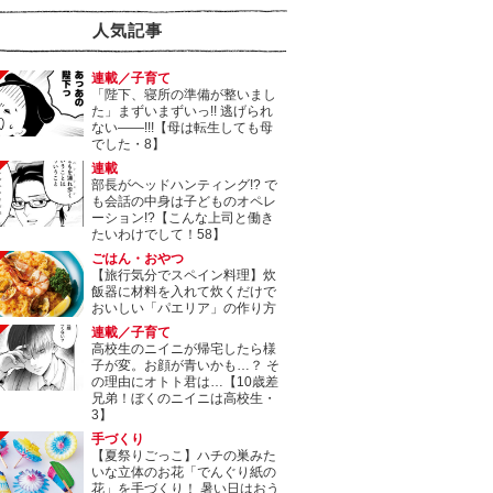
人気記事
連載／子育て
「陛下、寝所の準備が整いまし
た」まずいまずいっ!! 逃げられ
ない――!!!【母は転生しても母
でした・8】
連載
部長がヘッドハンティング!? で
も会話の中身は子どものオペレ
ーション!?【こんな上司と働き
たいわけでして！58】
ごはん・おやつ
【旅行気分でスペイン料理】炊
飯器に材料を入れて炊くだけで
おいしい「パエリア」の作り方
連載／子育て
高校生のニイニが帰宅したら様
子が変。お顔が青いかも…？ そ
の理由にオトト君は…【10歳差
兄弟！ぼくのニイニは高校生・
3】
手づくり
【夏祭りごっこ】ハチの巣みた
いな立体のお花「でんぐり紙の
花」を手づくり！ 暑い日はおう