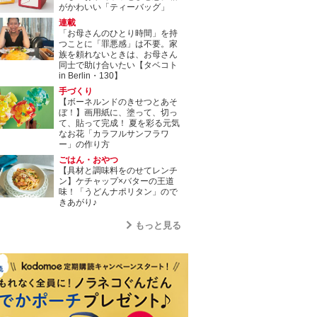
がかわいい「ティーバッグ」
連載
「お母さんのひとり時間」を持
つことに「罪悪感」は不要。家
族を頼れないときは、お母さん
同士で助け合いたい【タベコト
in Berlin・130】
手づくり
【ボーネルンドのきせつとあそ
ぼ！】画用紙に、塗って、切っ
て、貼って完成！ 夏を彩る元気
なお花「カラフルサンフラワ
ー」の作り方
ごはん・おやつ
【具材と調味料をのせてレンチ
ン】ケチャップ×バターの王道
味！「うどんナポリタン」ので
きあがり♪
もっと見る