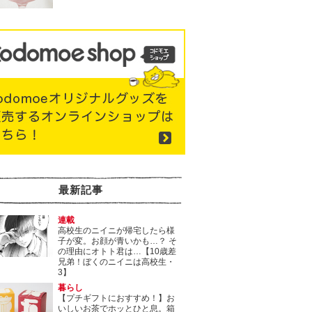
最新記事
連載
高校生のニイニが帰宅したら様
子が変。お顔が青いかも…？ そ
の理由にオトト君は…【10歳差
兄弟！ぼくのニイニは高校生・
3】
暮らし
【プチギフトにおすすめ！】お
いしいお茶でホッとひと息。箱